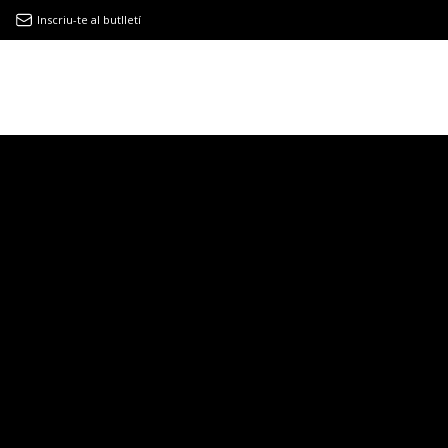
Inscriu-te al butlletí
9MAGAZÍN
EL CLÀSSIC | ALBERT PLA
“LA VIDA ÉS COM LA MAR: SEMPRE BUSCA L’EQUILIBRI”
NOVETATS DISCOGRÀFIQUES
EL CLÀSSIC | ELS 3 TAMBORS
TEMÀTIQUES
()