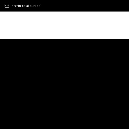
Inscriu-te al butlletí
9MAGAZÍN
EL CLÀSSIC | ALBERT PLA
“LA VIDA ÉS COM LA MAR: SEMPRE BUSCA L’EQUILIBRI”
NOVETATS DISCOGRÀFIQUES
EL CLÀSSIC | ELS 3 TAMBORS
TEMÀTIQUES
()