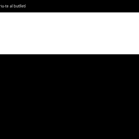
riu-te al butlletí