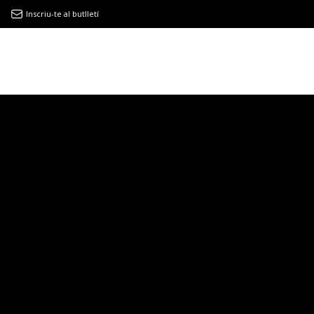
Inscriu-te al butlletí
9MAGAZÍN
EL CLÀSSIC | ALBERT PLA
“LA VIDA ÉS COM LA MAR: SEMPRE BUSCA L’EQUILIBRI”
NOVETATS DISCOGRÀFIQUES
EL CLÀSSIC | ELS 3 TAMBORS
TEMÀTIQUES
()