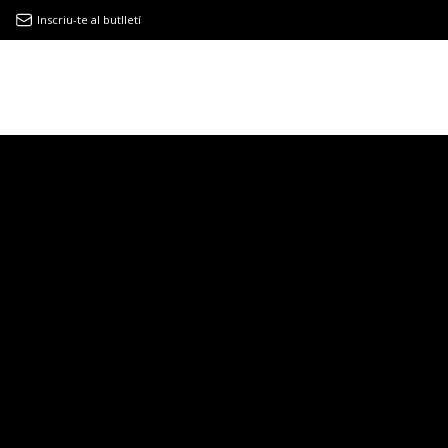
Inscriu-te al butlletí
9MAGAZÍN
EL CLÀSSIC | ALBERT PLA
“LA VIDA ÉS COM LA MAR: SEMPRE BUSCA L’EQUILIBRI”
NOVETATS DISCOGRÀFIQUES
EL CLÀSSIC | ELS 3 TAMBORS
TEMÀTIQUES
()