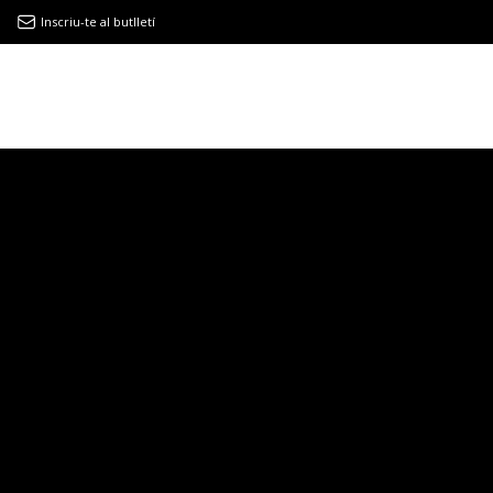
Inscriu-te al butlletí
9MAGAZÍN
EL CLÀSSIC | ALBERT PLA
“LA VIDA ÉS COM LA MAR: SEMPRE BUSCA L’EQUILIBRI”
NOVETATS DISCOGRÀFIQUES
EL CLÀSSIC | ELS 3 TAMBORS
TEMÀTIQUES
()