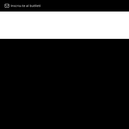
Inscriu-te al butlletí
9MAGAZÍN
EL CLÀSSIC | ALBERT PLA
“LA VIDA ÉS COM LA MAR: SEMPRE BUSCA L’EQUILIBRI”
NOVETATS DISCOGRÀFIQUES
EL CLÀSSIC | ELS 3 TAMBORS
TEMÀTIQUES
()