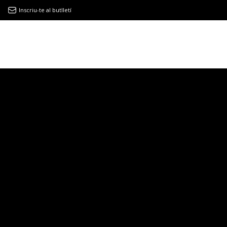
Inscriu-te al butlletí
9MAGAZÍN
EL CLÀSSIC | ALBERT PLA
“LA VIDA ÉS COM LA MAR: SEMPRE BUSCA L’EQUILIBRI”
NOVETATS DISCOGRÀFIQUES
EL CLÀSSIC | ELS 3 TAMBORS
TEMÀTIQUES
()