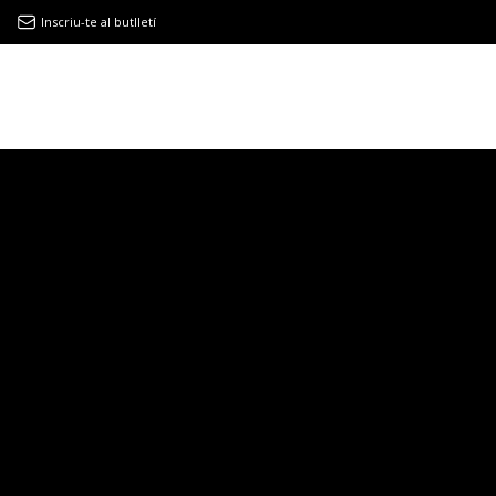
Inscriu-te al butlletí
9MAGAZÍN
EL CLÀSSIC | ALBERT PLA
“LA VIDA ÉS COM LA MAR: SEMPRE BUSCA L’EQUILIBRI”
NOVETATS DISCOGRÀFIQUES
EL CLÀSSIC | ELS 3 TAMBORS
TEMÀTIQUES
()