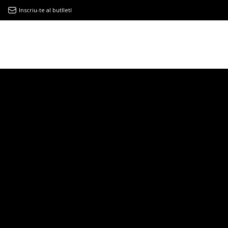
Inscriu-te al butlletí
9MAGAZÍN
EL CLÀSSIC | ALBERT PLA
“LA VIDA ÉS COM LA MAR: SEMPRE BUSCA L’EQUILIBRI”
NOVETATS DISCOGRÀFIQUES
EL CLÀSSIC | ELS 3 TAMBORS
TEMÀTIQUES
()