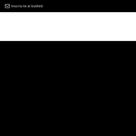
Inscriu-te al butlletí
9MAGAZÍN
EL CLÀSSIC | ALBERT PLA
“LA VIDA ÉS COM LA MAR: SEMPRE BUSCA L’EQUILIBRI”
NOVETATS DISCOGRÀFIQUES
EL CLÀSSIC | ELS 3 TAMBORS
TEMÀTIQUES
()