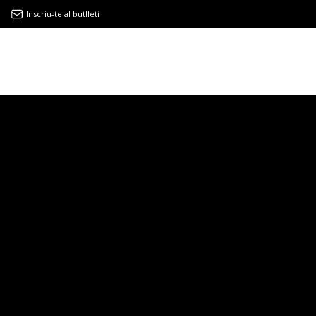
Inscriu-te al butlletí
9MAGAZÍN
EL CLÀSSIC | ALBERT PLA
“LA VIDA ÉS COM LA MAR: SEMPRE BUSCA L’EQUILIBRI”
NOVETATS DISCOGRÀFIQUES
EL CLÀSSIC | ELS 3 TAMBORS
TEMÀTIQUES
()