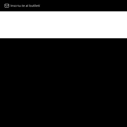
Inscriu-te al butlletí
9MAGAZÍN
EL CLÀSSIC | ALBERT PLA
“LA VIDA ÉS COM LA MAR: SEMPRE BUSCA L’EQUILIBRI”
NOVETATS DISCOGRÀFIQUES
EL CLÀSSIC | ELS 3 TAMBORS
TEMÀTIQUES
()