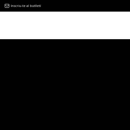
Inscriu-te al butlletí
9MAGAZÍN
EL CLÀSSIC | ALBERT PLA
“LA VIDA ÉS COM LA MAR: SEMPRE BUSCA L’EQUILIBRI”
NOVETATS DISCOGRÀFIQUES
EL CLÀSSIC | ELS 3 TAMBORS
TEMÀTIQUES
()