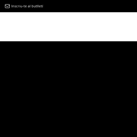
Inscriu-te al butlletí
9MAGAZÍN
EL CLÀSSIC | ALBERT PLA
“LA VIDA ÉS COM LA MAR: SEMPRE BUSCA L’EQUILIBRI”
NOVETATS DISCOGRÀFIQUES
EL CLÀSSIC | ELS 3 TAMBORS
TEMÀTIQUES
()