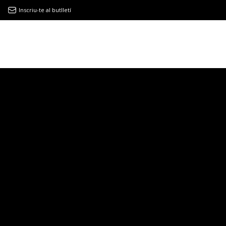
Inscriu-te al butlletí
9MAGAZÍN
EL CLÀSSIC | ALBERT PLA
“LA VIDA ÉS COM LA MAR: SEMPRE BUSCA L’EQUILIBRI”
NOVETATS DISCOGRÀFIQUES
EL CLÀSSIC | ELS 3 TAMBORS
TEMÀTIQUES
()