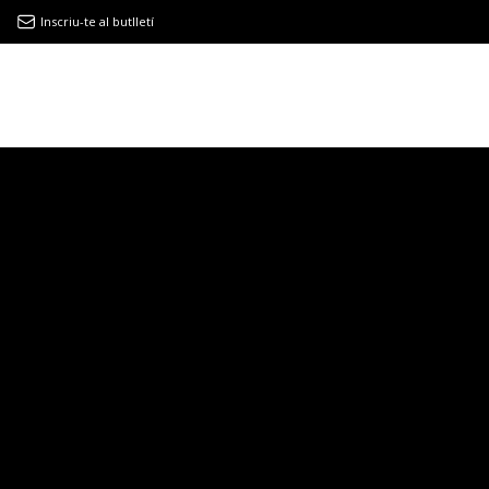
Inscriu-te al butlletí
9MAGAZÍN
EL CLÀSSIC | ALBERT PLA
“LA VIDA ÉS COM LA MAR: SEMPRE BUSCA L’EQUILIBRI”
NOVETATS DISCOGRÀFIQUES
EL CLÀSSIC | ELS 3 TAMBORS
TEMÀTIQUES
()