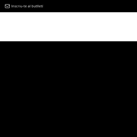
Inscriu-te al butlletí
9MAGAZÍN
EL CLÀSSIC | ALBERT PLA
“LA VIDA ÉS COM LA MAR: SEMPRE BUSCA L’EQUILIBRI”
NOVETATS DISCOGRÀFIQUES
EL CLÀSSIC | ELS 3 TAMBORS
TEMÀTIQUES
()