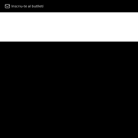
Inscriu-te al butlletí
9MAGAZÍN
EL CLÀSSIC | ALBERT PLA
“LA VIDA ÉS COM LA MAR: SEMPRE BUSCA L’EQUILIBRI”
NOVETATS DISCOGRÀFIQUES
EL CLÀSSIC | ELS 3 TAMBORS
TEMÀTIQUES
()