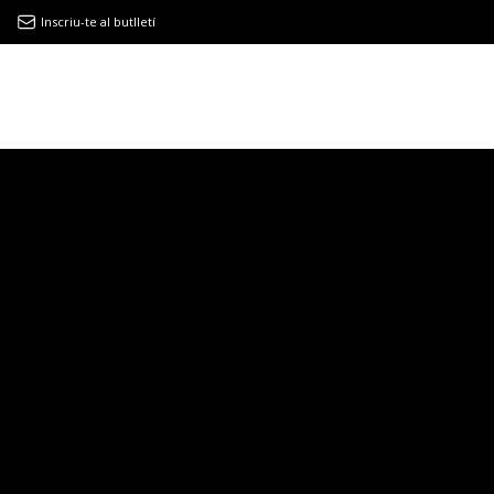
Inscriu-te al butlletí
9MAGAZÍN
EL CLÀSSIC | ALBERT PLA
“LA VIDA ÉS COM LA MAR: SEMPRE BUSCA L’EQUILIBRI”
NOVETATS DISCOGRÀFIQUES
EL CLÀSSIC | ELS 3 TAMBORS
TEMÀTIQUES
()