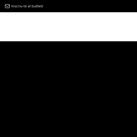
Inscriu-te al butlletí
9MAGAZÍN
EL CLÀSSIC | ALBERT PLA
“LA VIDA ÉS COM LA MAR: SEMPRE BUSCA L’EQUILIBRI”
NOVETATS DISCOGRÀFIQUES
EL CLÀSSIC | ELS 3 TAMBORS
TEMÀTIQUES
()