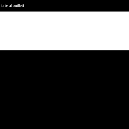
riu-te al butlletí