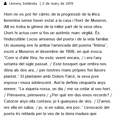
Llorenç Soldevila
2 de març de 2019
Hom no es pot fer càrrec de la progressió de la lírica
llorentina sense haver estat a la casa i l’hort de Museros.
Allí es troba la gènesi de la millor part de la seva obra.
L’hort hi actua com si fos un autèntic marc virgilià. És
l’indiscutible Locus amoenus del poeta i de la vida familiar.
Un xiuxiueig ens fa arribar l’arrencada del poema “Íntima”,
escrit a Museros el desembre de 1908, en què evoca:
“Com si d’ahir fóra, ho estic veent encara, / i era l’any
setanta del sigle passat. / Este bosquet que ombra nos
dóna als dos ara, / per nostres mans pròpies fon llavors
plantat.” El plantaren amb Dolors Falcó, la seva jove
esposa i musa adolescent. Així la definia cinquanta anys
enrere: “La xiqueta rossa, un dia / me va cridar al seu hort.
/ Primavera, primavera / ¿Per què em dus eixos records? /
Catorze anys ella contava; jo li guanyava de dos. / D’amor,
res ella en sabia; / jo, si en sabia, era poc.” L’evocació del
poeta és reblada per la veu de la dona madura que