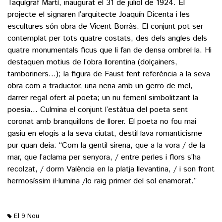
Taquígraf Martí, inaugurat el 31 de juliol de 1924. El
projecte el signaren l’arquitecte Joaquín Dicenta i les
escultures són obra de Vicent Borràs. El conjunt pot ser
contemplat per tots quatre costats, des dels angles dels
quatre monumentals ficus que li fan de densa ombrel·la. Hi
destaquen motius de l’obra llorentina (dolçainers,
tamboriners…); la figura de Faust fent referència a la seva
obra com a traductor, una nena amb un gerro de mel,
darrer regal ofert al poeta; un nu femení simbolitzant la
poesia… Culmina el conjunt l’estàtua del poeta sent
coronat amb branquillons de llorer. El poeta no fou mai
gasiu en elogis a la seva ciutat, destil·lava romanticisme
pur quan deia: “Com la gentil sirena, que a la vora / de la
mar, que l’aclama per senyora, / entre perles i flors s’ha
recolzat, / dorm València en la platja llevantina, / i son front
hermosíssim il·lumina /lo raig primer del sol enamorat.”
El 9 Nou