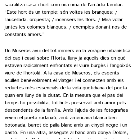
sacralitza casa i hort com una urna de l’arcàdia familiar:
“Este hort és un temple: són voltes les branques; /
l’aucellada, orquesta; / incensers les flors. / Mira volar
juntes les colomes blanques, / exemples donant-nos de
constants amors.”
Un Museros avui del tot immers en la voràgine urbanística
del cap i casal sobre l’Horta, lluny ja aquells dies en què
estaven radicalment enfrontats el viure burgès i l’angoixós
viure de l’hortolà. A la casa de Museros, els esperits
acullen benèvolament el viatger i el connecten amb els
reductes més essencials de la vida quotidiana del poeta
quan era lluny de la ciutat. En la mesura que el pas del
temps ho possibilita, tot hi és preservat amb amor pels
descendents de la família. Amb l’ajuda de les fotografies
veiem el poeta rodanxó, amb americana blanca ben
botonada, barret de palla blanc amb un cinyell negre i un
bastó. En una altra, asseguts al banc amb donya Dolors,