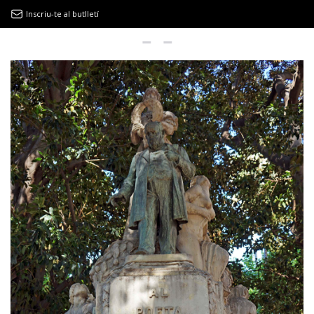
Inscriu-te al butlletí
9MAGAZÍN
EL CLÀSSIC | ALBERT PLA
“LA VIDA ÉS COM LA MAR: SEMPRE BUSCA L’EQUILIBRI”
NOVETATS DISCOGRÀFIQUES
EL CLÀSSIC | ELS 3 TAMBORS
TEMÀTIQUES
()