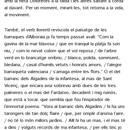
amb la neta Doloretes a la falda i les altres saltant a corda
al davant. Per un moment, mirant-les, tot retorna a la vida,
al moviment.
També, el verb llorentí reviscola el paisatge de les
barraques d’Alboraia ja fa temps passat avall: “Com la
gavina de la mar blavosa / que en tranquil·la platja fa son
niu, / com lo nevat colom que el vol reposa / de l’arbre
verd en lo brancatge ombriu; / blanca, polida, somrisent,
bledana, / casal d’humils virtuts i honrats amors, / l’alegre
barraqueta valenciana / s’amaga entre les flors.” O el del
barranc dels Algadins de la infantesa, al mas de Sant
Vicenç, que encara avui sobreviu amb dues de les tres
palmeres o el mas del Fardatxo, decadent i mig ruïnós,
que està a tocar, que sembla que fou l’inspirador de
l’immortal poema: “Vora al barranc dels Algadins / hi ha uns
tarongers de tan dolç flaire / que, per omplir d’aroma l’aire,
/ no té lo món millors jardins. / Allí hi ha un mas, i el mas té
a dins / volguts records de ma infantesa; / per ells tinc jo