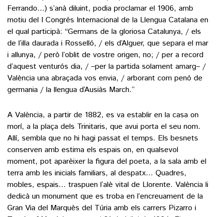
Ferrando…) s’anà diluint, podia proclamar el 1906, amb
motiu del I Congrés Internacional de la Llengua Catalana en
el qual participà: “Germans de la gloriosa Catalunya, / els
de l’illa daurada i Rosselló, / els d’Alguer, que separa el mar
i allunya, / però l’oblit de vostre origen, no; / per a record
d’aquest venturós dia, / –per la partida solament amarg– /
València una abraçada vos envia, / arborant com penó de
germania / la llengua d’Ausiàs March.”
A València, a partir de 1882, es va establir en la casa on
morí, a la plaça dels Trinitaris, que avui porta el seu nom.
Allí, sembla que no hi hagi passat el temps. Els besnets
conserven amb estima els espais on, en qualsevol
moment, pot aparèixer la figura del poeta, a la sala amb el
terra amb les inicials familiars, al despatx… Quadres,
mobles, espais… traspuen l’alè vital de Llorente. València li
dedicà un monument que es troba en l’encreuament de la
Gran Via del Marquès del Túria amb els carrers Pizarro i