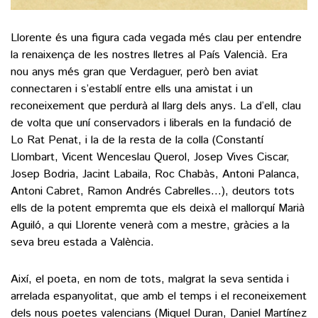
Llorente és una figura cada vegada més clau per entendre
la renaixença de les nostres lletres al País Valencià. Era
nou anys més gran que Verdaguer, però ben aviat
connectaren i s’establí entre ells una amistat i un
reconeixement que perdurà al llarg dels anys. La d’ell, clau
de volta que uní conservadors i liberals en la fundació de
Lo Rat Penat, i la de la resta de la colla (Constantí
Llombart, Vicent Wenceslau Querol, Josep Vives Ciscar,
Josep Bodria, Jacint Labaila, Roc Chabàs, Antoni Palanca,
Antoni Cabret, Ramon Andrés Cabrelles…), deutors tots
ells de la potent empremta que els deixà el mallorquí Marià
Aguiló, a qui Llorente venerà com a mestre, gràcies a la
seva breu estada a València.
Així, el poeta, en nom de tots, malgrat la seva sentida i
arrelada espanyolitat, que amb el temps i el reconeixement
dels nous poetes valencians (Miquel Duran, Daniel Martínez