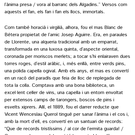
l’ànima presa / vora al barranc dels Algadins.” Versos com
aquests el fan, els fan i fan els llocs, immortals.
Com també horacià i virgilià, alhora, fou el mas Blanc de
Bétera propietat de l’amic Josep Aguirre. Era, en paraules
de Llorente, una alqueria tradicional amb un emparrat,
transformada en una luxosa quinta, d’aspecte oriental,
coronada per moriscos merlets; a tocar s’hi enlairaven dues
torres roges, d’estil aràbic, i, més enllà, entre verds pins,
una polida capella ogival. Amb els anys, el mas es convertí
en un racó del paradís que feia de lloc de replegada de
tota la colla. Comptava amb una bona biblioteca, un
excel·lent celler de vins, una capella i un entorn envoltat
per extensos camps de tarongers, boscos de pins i
esvelts xiprers. Allí, el 1889, fou el darrer reducte que
Vicent Wenceslau Querol tingué per sanar l’ànima i el cos i,
amb la mort d’ell, es convertí en un santuari de records:
“Que de records tristíssims / al cor de l’ermita guarda! /