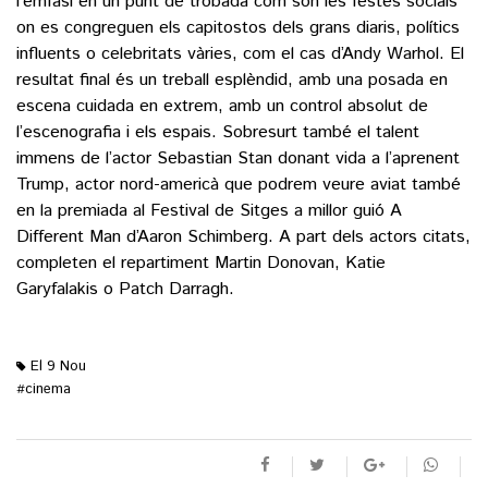
l’èmfasi en un punt de trobada com són les festes socials
on es congreguen els capitostos dels grans diaris, polítics
influents o celebritats vàries, com el cas d’Andy Warhol. El
resultat final és un treball esplèndid, amb una posada en
escena cuidada en extrem, amb un control absolut de
l’escenografia i els espais. Sobresurt també el talent
immens de l’actor Sebastian Stan donant vida a l’aprenent
Trump, actor nord-americà que podrem veure aviat també
en la premiada al Festival de Sitges a millor guió A
Different Man d’Aaron Schimberg. A part dels actors citats,
completen el repartiment Martin Donovan, Katie
Garyfalakis o Patch Darragh.
El 9 Nou
cinema
#
M'agrada