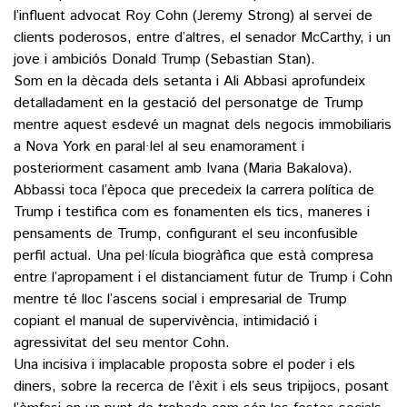
l’influent advocat Roy Cohn (Jeremy Strong) al servei de
clients poderosos, entre d’altres, el senador McCarthy, i un
jove i ambiciós Donald Trump (Sebastian Stan).
Som en la dècada dels setanta i Ali Abbasi aprofundeix
detalladament en la gestació del personatge de Trump
mentre aquest esdevé un magnat dels negocis immobiliaris
a Nova York en paral·lel al seu enamorament i
posteriorment casament amb Ivana (Maria Bakalova).
Abbassi toca l’època que precedeix la carrera política de
Trump i testifica com es fonamenten els tics, maneres i
pensaments de Trump, configurant el seu inconfusible
perfil actual. Una pel·lícula biogràfica que està compresa
entre l’apropament i el distanciament futur de Trump i Cohn
mentre té lloc l’ascens social i empresarial de Trump
copiant el manual de supervivència, intimidació i
agressivitat del seu mentor Cohn.
Una incisiva i implacable proposta sobre el poder i els
diners, sobre la recerca de l’èxit i els seus tripijocs, posant