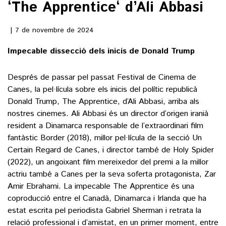
‘The Apprentice‘ d’Ali Abbasi
()
7 de novembre de 2024
Impecable dissecció dels inicis de Donald Trump
ACTUALITAT
Després de passar pel passat Festival de Cinema de
POLÍTICA
ESPORTS
Canes, la pel·lícula sobre els inicis del polític republicà
SOCIETAT
Donald Trump, The Apprentice, d’Ali Abbasi, arriba als
FUTBOL
CULTURA
nostres cinemes. Ali Abbasi és un director d’origen iranià
ECONOMIA
HOQUEI PATINS
resident a Dinamarca responsable de l’extraordinari film
VEURE TOTES
ARTS ESCÈNIQUES
fantàstic Border (2018), millor pel·lícula de la secció Un
SUPLEMENTS
MOTOR
Certain Regard de Canes, i director també de Holy Spider
CULTURA POPULAR
VEURE TOTES
(2022), un angoixant film mereixedor del premi a la millor
FOTOGALERIES
LLIBRES
actriu també a Canes per la seva soferta protagonista, Zar
9MAGAZÍN
Amir Ebrahami. La impecable The Apprentice és una
CALAIX
coproducció entre el Canadà, Dinamarca i Irlanda que ha
AGENDA
VEURE TOTES
estat escrita pel periodista Gabriel Sherman i retrata la
BLOGOSFERA
relació professional i d’amistat, en un primer moment, entre