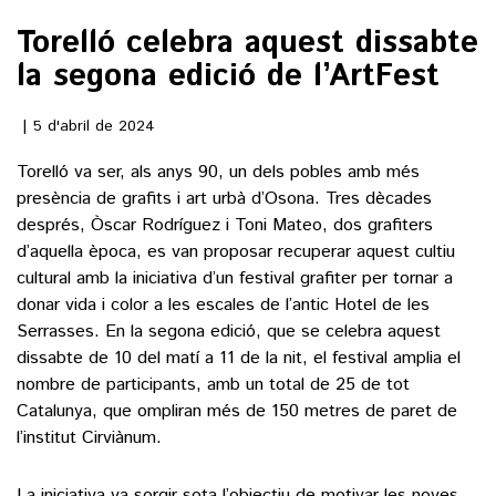
Torelló celebra aquest dissabte
()
la segona edició de l’ArtFest
ACTUALITAT
5 d'abril de 2024
Torelló va ser, als anys 90, un dels pobles amb més
POLÍTICA
ESPORTS
presència de grafits i art urbà d’Osona. Tres dècades
SOCIETAT
després, Òscar Rodríguez i Toni Mateo, dos grafiters
FUTBOL
CULTURA
d’aquella època, es van proposar recuperar aquest cultiu
ECONOMIA
HOQUEI PATINS
cultural amb la iniciativa d’un festival grafiter per tornar a
VEURE TOTES
ARTS ESCÈNIQUES
donar vida i color a les escales de l’antic Hotel de les
SUPLEMENTS
MOTOR
Serrasses. En la segona edició, que se celebra aquest
CULTURA POPULAR
VEURE TOTES
dissabte de 10 del matí a 11 de la nit, el festival amplia el
FOTOGALERIES
LLIBRES
nombre de participants, amb un total de 25 de tot
9MAGAZÍN
Catalunya, que ompliran més de 150 metres de paret de
CALAIX
AGENDA
l’institut Cirviànum.
VEURE TOTES
BLOGOSFERA
La iniciativa va sorgir sota l’objectiu de motivar les noves