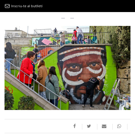
Inscriu-te al butlletí
9MAGAZÍN
EL CLÀSSIC | ALBERT PLA
“LA VIDA ÉS COM LA MAR: SEMPRE BUSCA L’EQUILIBRI”
NOVETATS DISCOGRÀFIQUES
EL CLÀSSIC | ELS 3 TAMBORS
TEMÀTIQUES
()