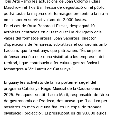
Txis Arts –amb les actuacions de Joan Colomo i Clara
Maschio– i el Txis Bar, l’espai de degustació on el públic
podrà tastar la majoria dels formatges presents a la fira –i
on s’esperen servir al voltant de 2.000 fustes.
En el cas de l’Aula Bonpreu i Esclat, desplegarà 10
activitats centrades en el tast guiat i la divulgació dels
valors del formatge artesà. Joan Sabartés, director
d’operacions de l’empresa, subratllava el compromís amb
Lactium, que fa vuit anys que patrocinen. “És un plaer
defensar una fira que dona visibilitat a les empreses del
territori, i que contribueix a fer cultura gastronòmica i
formatgera a Vic i arreu de Catalunya.”
Enguany les activitats de la fira porten el segell del
programa Catalunya Regió Mundial de la Gastronomia
2025. En aquest sentit, Laura Martí, responsable de l’àrea
de gastronomia de Prodeca, destacava que “Lactium per
nosaltres és més que una fira, és un espai de trobada,
divulgació i projecció”. El pressupost és de 93.000 euros,