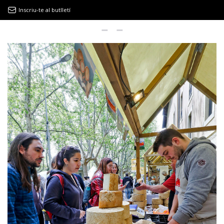
Inscriu-te al butlletí
9MAGAZÍN
EL CLÀSSIC | ALBERT PLA
“LA VIDA ÉS COM LA MAR: SEMPRE BUSCA L’EQUILIBRI”
NOVETATS DISCOGRÀFIQUES
EL CLÀSSIC | ELS 3 TAMBORS
TEMÀTIQUES
()