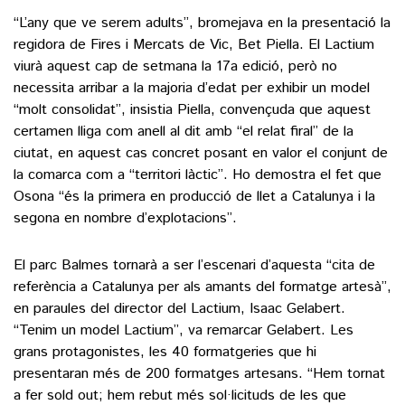
“L’any que ve serem adults”, bromejava en la presentació la
regidora de Fires i Mercats de Vic, Bet Piella. El Lactium
viurà aquest cap de setmana la 17a edició, però no
necessita arribar a la majoria d’edat per exhibir un model
“molt consolidat”, insistia Piella, convençuda que aquest
certamen lliga com anell al dit amb “el relat firal” de la
ciutat, en aquest cas concret posant en valor el conjunt de
la comarca com a “territori làctic”. Ho demostra el fet que
Osona “és la primera en producció de llet a Catalunya i la
segona en nombre d’explotacions”.
El parc Balmes tornarà a ser l’escenari d’aquesta “cita de
referència a Catalunya per als amants del formatge artesà”,
en paraules del director del Lactium, Isaac Gelabert.
“Tenim un model Lactium”, va remarcar Gelabert. Les
grans protagonistes, les 40 formatgeries que hi
presentaran més de 200 formatges artesans. “Hem tornat
a fer sold out; hem rebut més sol·licituds de les que