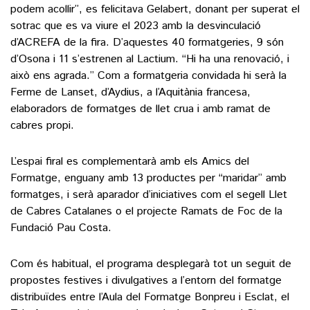
podem acollir”, es felicitava Gelabert, donant per superat el
sotrac que es va viure el 2023 amb la desvinculació
d’ACREFA de la fira. D’aquestes 40 formatgeries, 9 són
d’Osona i 11 s’estrenen al Lactium. “Hi ha una renovació, i
això ens agrada.” Com a formatgeria convidada hi serà la
Ferme de Lanset, d’Aydius, a l’Aquitània francesa,
elaboradors de formatges de llet crua i amb ramat de
cabres propi.
L’espai firal es complementarà amb els Amics del
Formatge, enguany amb 13 productes per “maridar” amb
formatges, i serà aparador d’iniciatives com el segell Llet
de Cabres Catalanes o el projecte Ramats de Foc de la
Fundació Pau Costa.
Com és habitual, el programa desplegarà tot un seguit de
propostes festives i divulgatives a l’entorn del formatge
distribuïdes entre l’Aula del Formatge Bonpreu i Esclat, el