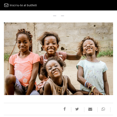
Inscriu-te al butlletí
9MAGAZÍN
EL CLÀSSIC | ALBERT PLA
“LA VIDA ÉS COM LA MAR: SEMPRE BUSCA L’EQUILIBRI”
NOVETATS DISCOGRÀFIQUES
EL CLÀSSIC | ELS 3 TAMBORS
TEMÀTIQUES
()