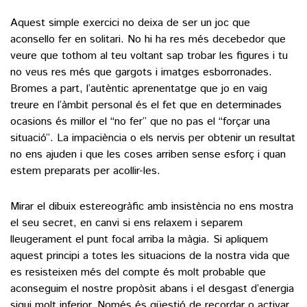
Aquest simple exercici no deixa de ser un joc que
aconsello fer en solitari. No hi ha res més decebedor que
veure que tothom al teu voltant sap trobar les figures i tu
no veus res més que gargots i imatges esborronades.
Bromes a part, l’autèntic aprenentatge que jo en vaig
treure en l’àmbit personal és el fet que en determinades
ocasions és millor el “no fer” que no pas el “forçar una
situació”. La impaciència o els nervis per obtenir un resultat
no ens ajuden i que les coses arriben sense esforç i quan
estem preparats per acollir-les.
Mirar el dibuix estereogràfic amb insistència no ens mostra
el seu secret, en canvi si ens relaxem i separem
lleugerament el punt focal arriba la màgia. Si apliquem
aquest principi a totes les situacions de la nostra vida que
es resisteixen més del compte és molt probable que
aconseguim el nostre propòsit abans i el desgast d’energia
sigui molt inferior. Només és qüestió de recordar o activar