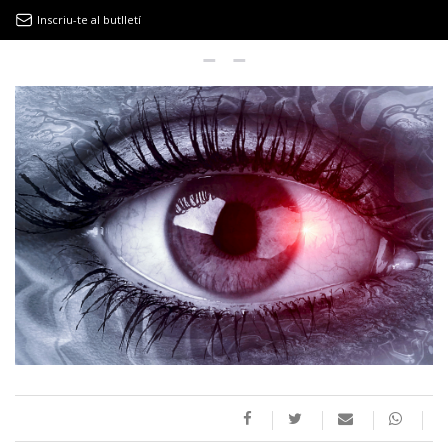
Inscriu-te al butlletí
9MAGAZÍN
EL CLÀSSIC | ALBERT PLA
“LA VIDA ÉS COM LA MAR: SEMPRE BUSCA L’EQUILIBRI”
NOVETATS DISCOGRÀFIQUES
EL CLÀSSIC | ELS 3 TAMBORS
TEMÀTIQUES
()