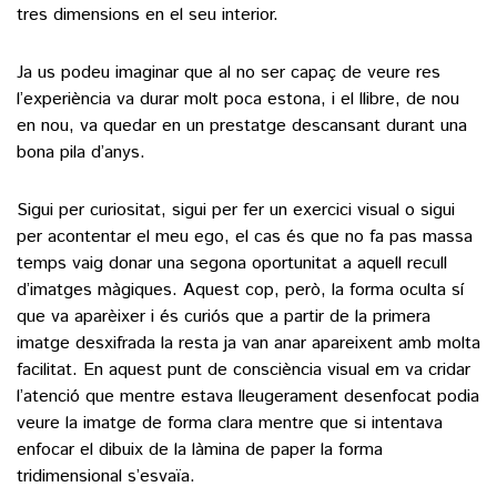
tres dimensions en el seu interior.
Ja us podeu imaginar que al no ser capaç de veure res
l’experiència va durar molt poca estona, i el llibre, de nou
en nou, va quedar en un prestatge descansant durant una
bona pila d’anys.
Sigui per curiositat, sigui per fer un exercici visual o sigui
per acontentar el meu ego, el cas és que no fa pas massa
temps vaig donar una segona oportunitat a aquell recull
d’imatges màgiques. Aquest cop, però, la forma oculta sí
que va aparèixer i és curiós que a partir de la primera
imatge desxifrada la resta ja van anar apareixent amb molta
facilitat. En aquest punt de consciència visual em va cridar
l’atenció que mentre estava lleugerament desenfocat podia
veure la imatge de forma clara mentre que si intentava
enfocar el dibuix de la làmina de paper la forma
tridimensional s’esvaïa.