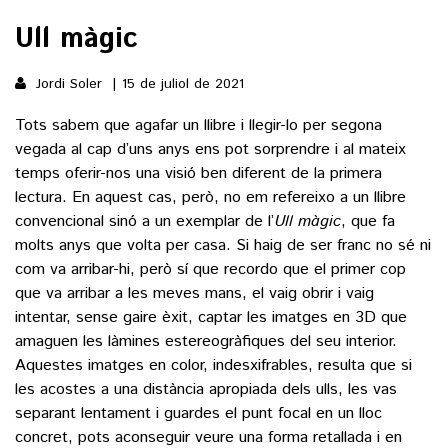
Ull màgic
()
Jordi Soler
15 de juliol de 2021
ACTUALITAT
Tots sabem que agafar un llibre i llegir-lo per segona
vegada al cap d’uns anys ens pot sorprendre i al mateix
POLÍTICA
ESPORTS
temps oferir-nos una visió ben diferent de la primera
SOCIETAT
lectura. En aquest cas, però, no em refereixo a un llibre
FUTBOL
convencional sinó a un exemplar de l’
Ull màgic
, que fa
CULTURA
ECONOMIA
molts anys que volta per casa. Si haig de ser franc no sé ni
HOQUEI PATINS
VEURE TOTES
com va arribar-hi, però sí que recordo que el primer cop
ARTS ESCÈNIQUES
SUPLEMENTS
MOTOR
que va arribar a les meves mans, el vaig obrir i vaig
CULTURA POPULAR
intentar, sense gaire èxit, captar les imatges en 3D que
VEURE TOTES
FOTOGALERIES
LLIBRES
amaguen les làmines estereogràfiques del seu interior.
9MAGAZÍN
Aquestes imatges en color, indesxifrables, resulta que si
CALAIX
les acostes a una distància apropiada dels ulls, les vas
AGENDA
VEURE TOTES
separant lentament i guardes el punt focal en un lloc
BLOGOSFERA
concret, pots aconseguir veure una forma retallada i en