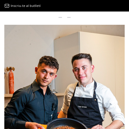
Inscriu-te al butlletí
9MAGAZÍN
EL CLÀSSIC | ALBERT PLA
“LA VIDA ÉS COM LA MAR: SEMPRE BUSCA L’EQUILIBRI”
NOVETATS DISCOGRÀFIQUES
EL CLÀSSIC | ELS 3 TAMBORS
TEMÀTIQUES
()