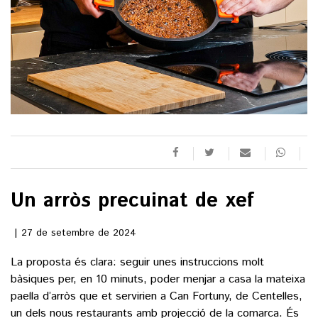
()
ACTUALITAT
POLÍTICA
ESPORTS
SOCIETAT
FUTBOL
CULTURA
ECONOMIA
HOQUEI PATINS
VEURE TOTES
ARTS ESCÈNIQUES
Un arròs precuinat de xef
SUPLEMENTS
MOTOR
CULTURA POPULAR
VEURE TOTES
FOTOGALERIES
27 de setembre de 2024
LLIBRES
9MAGAZÍN
La proposta és clara: seguir unes instruccions molt
CALAIX
bàsiques per, en 10 minuts, poder menjar a casa la mateixa
AGENDA
VEURE TOTES
paella d’arròs que et servirien a Can Fortuny, de Centelles,
BLOGOSFERA
un dels nous restaurants amb projecció de la comarca. És