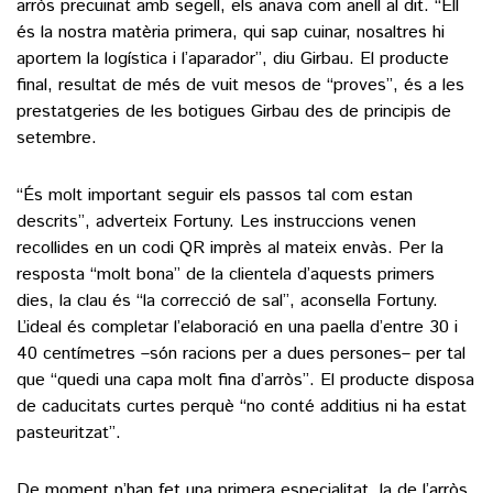
arròs precuinat amb segell, els anava com anell al dit. “Ell
és la nostra matèria primera, qui sap cuinar, nosaltres hi
aportem la logística i l’aparador”, diu Girbau. El producte
final, resultat de més de vuit mesos de “proves”, és a les
prestatgeries de les botigues Girbau des de principis de
setembre.
“És molt important seguir els passos tal com estan
descrits”, adverteix Fortuny. Les instruccions venen
recollides en un codi QR imprès al mateix envàs. Per la
resposta “molt bona” de la clientela d’aquests primers
dies, la clau és “la correcció de sal”, aconsella Fortuny.
L’ideal és completar l’elaboració en una paella d’entre 30 i
40 centímetres –són racions per a dues persones– per tal
que “quedi una capa molt fina d’arròs”. El producte disposa
de caducitats curtes perquè “no conté additius ni ha estat
pasteuritzat”.
De moment n’han fet una primera especialitat, la de l’arròs