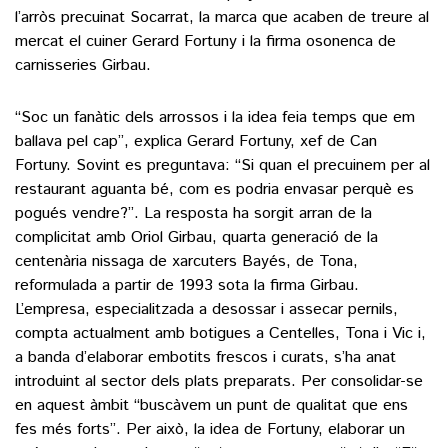
l’arròs precuinat Socarrat, la marca que acaben de treure al
mercat el cuiner Gerard Fortuny i la firma osonenca de
carnisseries Girbau.
“Soc un fanàtic dels arrossos i la idea feia temps que em
ballava pel cap”, explica Gerard Fortuny, xef de Can
Fortuny. Sovint es preguntava: “Si quan el precuinem per al
restaurant aguanta bé, com es podria envasar perquè es
pogués vendre?”. La resposta ha sorgit arran de la
complicitat amb Oriol Girbau, quarta generació de la
centenària nissaga de xarcuters Bayés, de Tona,
reformulada a partir de 1993 sota la firma Girbau.
L’empresa, especialitzada a desossar i assecar pernils,
compta actualment amb botigues a Centelles, Tona i Vic i,
a banda d’elaborar embotits frescos i curats, s’ha anat
introduint al sector dels plats preparats. Per consolidar-se
en aquest àmbit “buscàvem un punt de qualitat que ens
fes més forts”. Per això, la idea de Fortuny, elaborar un