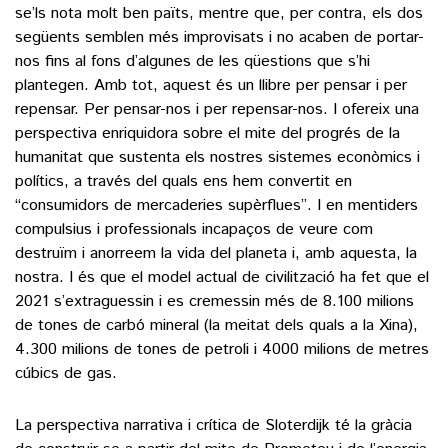
se’ls nota molt ben païts, mentre que, per contra, els dos
següents semblen més improvisats i no acaben de portar-
nos fins al fons d’algunes de les qüestions que s’hi
plantegen. Amb tot, aquest és un llibre per pensar i per
repensar. Per pensar-nos i per repensar-nos. I ofereix una
perspectiva enriquidora sobre el mite del progrés de la
humanitat que sustenta els nostres sistemes econòmics i
polítics, a través del quals ens hem convertit en
“consumidors de mercaderies supèrflues”. I en mentiders
compulsius i professionals incapaços de veure com
destruïm i anorreem la vida del planeta i, amb aquesta, la
nostra. I és que el model actual de civilització ha fet que el
2021 s’extraguessin i es cremessin més de 8.100 milions
de tones de carbó mineral (la meitat dels quals a la Xina),
4.300 milions de tones de petroli i 4000 milions de metres
cúbics de gas.
La perspectiva narrativa i crítica de Sloterdijk té la gràcia