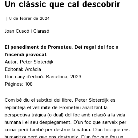
Un clàssic que cal descobrir
()
8 de febrer de 2024
Joan Cuscó i Clarasó
ACTUALITAT
El penediment de Prometeu. Del regal del foc a
POLÍTICA
ESPORTS
l’incendi provocat
SOCIETAT
Autor: Peter Sloterdijk
FUTBOL
CULTURA
Editorial: Arcàdia
ECONOMIA
HOQUEI PATINS
Lloc i any d’edició: Barcelona, 2023
VEURE TOTES
ARTS ESCÈNIQUES
Pàgines: 108
SUPLEMENTS
MOTOR
CULTURA POPULAR
VEURE TOTES
FOTOGALERIES
Com bé diu el subtítol del llibre, Peter Sloterdijk es
LLIBRES
replanteja el vell mite de Prometeu analitzant la
9MAGAZÍN
perspectiva tràgica (o dual) del foc amb relació a la vida
CALAIX
AGENDA
humana i el seu desplegament. D’un foc que serveix per
VEURE TOTES
cuinar però també per destruir la natura. D’un foc que ens
BLOGOSFERA
humanitza però que ens destrueix. D’un foc que fou un