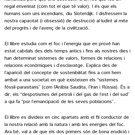
regal enverinat (com tot el que té valor). I és que els
humans som uns incendiaris, diu Sloterdijk. I disfressem la
nostra capacitat (i obsessió) de destrucció al·ludint al mite
del progrés i de l’avenç de la civilització.
El llibre estudia com el foc i l’energia que en prové han
estat cabdals des dels temps antics i fins als nostres dies i
han determinat sistemes de valors, formes de relacions i
relacions econòmiques i d’esclavatge. Explica des de
l’aparició del concepte de sostenibilitat fins a com hem
arribat a una societat en què existeixen els “sistemes
fòssil-parasitaris” (com l’Aràbia Saudita, l’Iran i Rússia). És a
dir: els “despotismes del petroli i del gas de l’est i del sud”
a qui fa “por l’emancipació de les seves poblacions”.
El llibre es divideix en cinc apartats amb el fil conductor de
la nostra relació amb la natura i amb les energies del foc.
Ara bé, val a dir que els dos primers són de bona erudició i