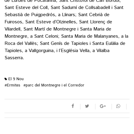
de Lurdes de Pocafarina, Sant Cristòfol de Can Bordoi,
Sant Esteve del Coll, Sant Sadurní de Collsabadell i Sant
Sebastià de Puigpedrós, a Llinars; Sant Cebrià de
Fuirosos, Sant Esteve d’Olzinelles, Sant Llorenç de
Vilardell, Sant Martí de Montnegre i Santa Maria de
Montnegre, a Sant Celoni; Santa Maria de Malanyanes, a la
Roca del Vallès; Sant Genís de Tapioles i Santa Eulàlia de
Tapioles, a Vallgorguina, i l’Església Vella, a Vilalba
Sasserra.
El 9 Nou
Ermites
parc del Montnegre i el Corredor
#
#
M'agrada