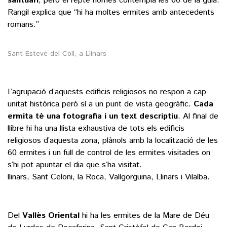
santuari
, però el repte només contempla les 60 de la guia.
Rangil explica que “hi ha moltes ermites amb antecedents
romans.”
Sant Esteve del Coll, a Llinars
L’agrupació d’aquests edificis religiosos no respon a cap
unitat històrica però sí a un punt de vista geogràfic.
Cada
ermita té una fotografia i un text descriptiu
. Al final de
llibre hi ha una llista exhaustiva de tots els edificis
religiosos d’aquesta zona, plànols amb la localització de les
60 ermites i un full de control de les ermites visitades on
s’hi pot apuntar el dia que s’ha visitat.
llinars, Sant Celoni, la Roca, Vallgorguina, Llinars i Vilalba.
Del
Vallès Oriental
hi ha les ermites de la Mare de Déu