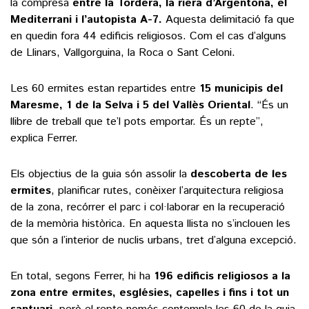
la compresa
entre la Tordera, la riera d’Argentona, el
Mediterrani i l’autopista A-7.
Aquesta delimitació fa que
en quedin fora 44 edificis religiosos. Com el cas d’alguns
de Llinars, Vallgorguina, la Roca o Sant Celoni.
Les 60 ermites estan repartides entre
15 municipis del
Maresme, 1 de la Selva i 5 del Vallès Oriental
. “És un
llibre de treball que te’l pots emportar. És un repte”,
explica Ferrer.
Els objectius de la guia són assolir la
descoberta de les
ermites
, planificar rutes, conèixer l’arquitectura religiosa
de la zona, recórrer el parc i col·laborar en la recuperació
de la memòria històrica. En aquesta llista no s’inclouen les
que són a l’interior de nuclis urbans, tret d’alguna excepció.
En total, segons Ferrer, hi ha
196 edificis religiosos a la
zona entre ermites, esglésies, capelles i fins i tot un