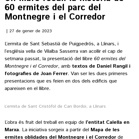
60 ermites del parc del
Montnegre i el Corredor
()
27 de gener de 2023
ACTUALITAT
L’ermita de Sant Sebastià de Puigpedrós, a Llinars, i
POLÍTICA
l’església vella de Vilalba Sasserra van acollir el cap de
ESPORTS
setmana passat, la presentació del llibre
60 ermites del
SOCIETAT
Montnegre i el Corredor
, amb
textos de Daniel Rangil i
FUTBOL
CULTURA
ECONOMIA
fotografies de Joan Ferrer
. Van ser les dues primeres
HOQUEI PATINS
presentacions que es feien en dos dels edificis que
VEURE TOTES
ARTS ESCÈNIQUES
SUPLEMENTS
MOTOR
apareixen en el llibre.
CULTURA POPULAR
VEURE TOTES
FOTOGALERIES
LLIBRES
L’ermita de Sant Cristòfol de Can Bordoi, a Llinars
9MAGAZÍN
CALAIX
L’obra és fruit del treball en equip de
AGENDA
l’entitat Calella en
VEURE TOTES
Marxa
. La iniciativa sorgeix a partir del
Mapa de les
BLOGOSFERA
ermites oblidades del Montnegre i el Corredor
de