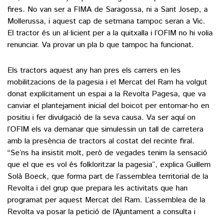
fires. No van ser a FIMA de Saragossa, ni a Sant Josep, a
Mollerussa, i aquest cap de setmana tampoc seran a Vic.
El tractor és un al·licient per a la quitxalla i l’OFIM no hi volia
renunciar. Va provar un pla b que tampoc ha funcionat.
Els tractors aquest any han pres els carrers en les
mobilitzacions de la pagesia i el Mercat del Ram ha volgut
donat explícitament un espai a la Revolta Pagesa, que va
canviar el plantejament inicial del boicot per entomar-ho en
positiu i fer divulgació de la seva causa. Va ser aquí on
l’OFIM els va demanar que simulessin un tall de carretera
amb la presència de tractors al costat del recinte firal.
“Se’ns ha insistit molt, però de vegades tenim la sensació
que el que es vol és folkloritzar la pagesia”, explica Guillem
Solà Boeck, que forma part de l’assemblea territorial de la
Revolta i del grup que prepara les activitats que han
programat per aquest Mercat del Ram. L’assemblea de la
Revolta va posar la petició de l’Ajuntament a consulta i