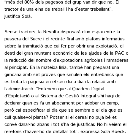
“més del 80% dels pagesos del grup van dir que no. El
tractor és una eina de treball i ha d’estar treballant”,
justifica Solà.
Sense tractors, la Revolta disposarà d’un espai entre la
passera del Sucre i el recinte firal amb plafons informatius
sobre la tramitació que cal fer per obrir una explotació, el
destí del gran muntant econòmic de les ajudes de la PAC o
la reducció del nombre d’explotacions agrícoles i ramaderes
al principat. En la mateixa línia, també han preparat una
gimcana amb set proves que simulen els entrebancs que
es troba la pagesia en el seu dia a dia i la relació amb
l’administració. “Entenem que al Quadern Digital
d’Explotació o al Sistema de Gestió Integral s’hi hagi de
declarar quan es fa un abocament per adobar un camp,
però cal especificar el dia que se sembra o el dia que es
cull qualsevol planta? Potser si el cereal no puja bé et
convé dallar-ho abans i tot s’ha de justificar. No hi veiem el
rerefons d’haver-ho de detallar tot”, expressa Solà Boeck.