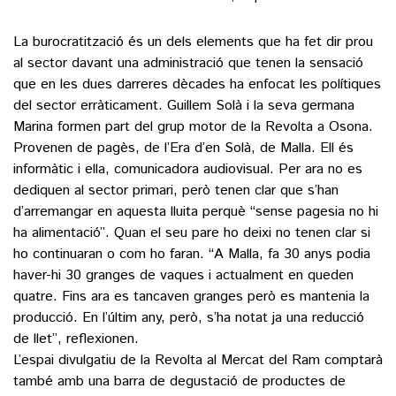
La burocratització és un dels elements que ha fet dir prou
al sector davant una administració que tenen la sensació
que en les dues darreres dècades ha enfocat les polítiques
del sector erràticament. Guillem Solà i la seva germana
Marina formen part del grup motor de la Revolta a Osona.
Provenen de pagès, de l’Era d’en Solà, de Malla. Ell és
informàtic i ella, comunicadora audiovisual. Per ara no es
dediquen al sector primari, però tenen clar que s’han
d’arremangar en aquesta lluita perquè “sense pagesia no hi
ha alimentació”. Quan el seu pare ho deixi no tenen clar si
ho continuaran o com ho faran. “A Malla, fa 30 anys podia
haver-hi 30 granges de vaques i actualment en queden
quatre. Fins ara es tancaven granges però es mantenia la
producció. En l’últim any, però, s’ha notat ja una reducció
de llet”, reflexionen.
L’espai divulgatiu de la Revolta al Mercat del Ram comptarà
també amb una barra de degustació de productes de