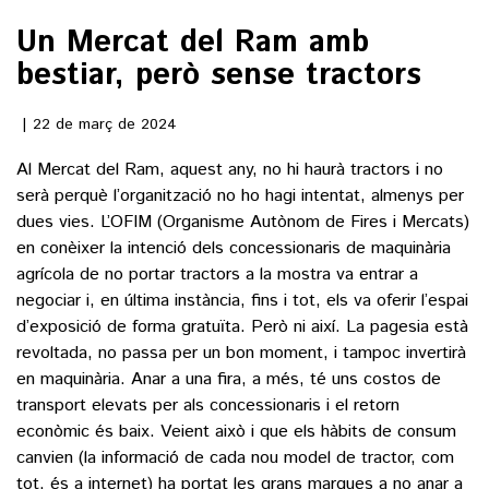
Un Mercat del Ram amb
()
bestiar, però sense tractors
ACTUALITAT
22 de març de 2024
Al Mercat del Ram, aquest any, no hi haurà tractors i no
POLÍTICA
ESPORTS
serà perquè l’organització no ho hagi intentat, almenys per
SOCIETAT
dues vies. L’OFIM (Organisme Autònom de Fires i Mercats)
FUTBOL
CULTURA
en conèixer la intenció dels concessionaris de maquinària
ECONOMIA
HOQUEI PATINS
agrícola de no portar tractors a la mostra va entrar a
VEURE TOTES
ARTS ESCÈNIQUES
negociar i, en última instància, fins i tot, els va oferir l’espai
SUPLEMENTS
MOTOR
d’exposició de forma gratuïta. Però ni així. La pagesia està
CULTURA POPULAR
VEURE TOTES
revoltada, no passa per un bon moment, i tampoc invertirà
FOTOGALERIES
LLIBRES
en maquinària. Anar a una fira, a més, té uns costos de
9MAGAZÍN
transport elevats per als concessionaris i el retorn
CALAIX
AGENDA
econòmic és baix. Veient això i que els hàbits de consum
VEURE TOTES
canvien (la informació de cada nou model de tractor, com
BLOGOSFERA
tot, és a internet) ha portat les grans marques a no anar a