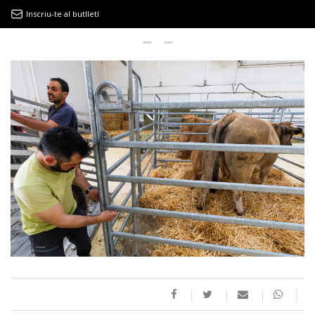
Inscriu-te al butlletí
9MAGAZÍN
EL CLÀSSIC | ALBERT PLA
“LA VIDA ÉS COM LA MAR: SEMPRE BUSCA L’EQUILIBRI”
NOVETATS DISCOGRÀFIQUES
EL CLÀSSIC | ELS 3 TAMBORS
TEMÀTIQUES
()