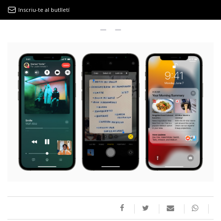
Inscriu-te al butlletí
9MAGAZÍN
EL CLÀSSIC | ALBERT PLA
“LA VIDA ÉS COM LA MAR: SEMPRE BUSCA L’EQUILIBRI”
NOVETATS DISCOGRÀFIQUES
EL CLÀSSIC | ELS 3 TAMBORS
TEMÀTIQUES
()