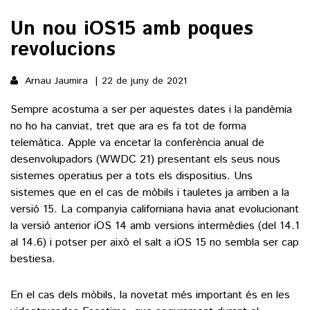
Un nou iOS15 amb poques
()
revolucions
ACTUALITAT
Arnau Jaumira
22 de juny de 2021
Sempre acostuma a ser per aquestes dates i la pandèmia
POLÍTICA
ESPORTS
no ho ha canviat, tret que ara es fa tot de forma
SOCIETAT
telemàtica. Apple va encetar la conferència anual de
FUTBOL
CULTURA
ECONOMIA
desenvolupadors (WWDC 21) presentant els seus nous
HOQUEI PATINS
sistemes operatius per a tots els dispositius. Uns
VEURE TOTES
ARTS ESCÈNIQUES
sistemes que en el cas de mòbils i tauletes ja arriben a la
SUPLEMENTS
MOTOR
versió 15. La companyia californiana havia anat evolucionant
CULTURA POPULAR
VEURE TOTES
FOTOGALERIES
la versió anterior iOS 14 amb versions intermèdies (del 14.1
LLIBRES
al 14.6) i potser per això el salt a iOS 15 no sembla ser cap
9MAGAZÍN
bestiesa.
CALAIX
AGENDA
VEURE TOTES
En el cas dels mòbils, la novetat més important és en les
BLOGOSFERA