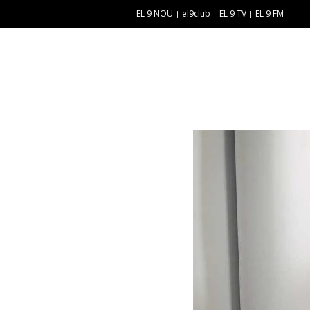
EL 9 NOU
el9club
EL 9 TV
EL 9 FM
E
“
N
E