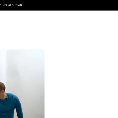
riu-te al butlletí