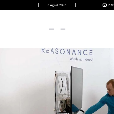
Insc
6 agost 2026
l Clàssic | Albert Pla
La vida és com la mar: sempre busca l’equilibri”
ovetats discogràfiques
l Clàssic | ELS 3 TAMBORS
TEMÀTIQUES