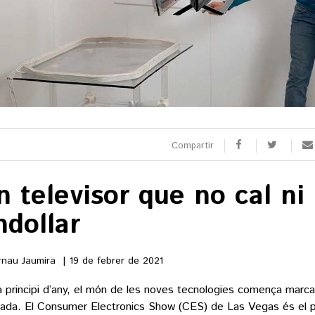
SPORTS
CULTURA
utbol
Arts escèniques
oquei patins
Cultura popular
otor
Llibres
eure totes
Calaix
Veure totes
Compartir
n televisor que no cal ni
ndollar
 9 TV
 directe
nau Jaumira
19 de febrer de 2021
rogramació
la carta
 principi d’any, el món de les noves tecnologies comença marcat
gada. El Consumer Electronics Show (CES) de Las Vegas és el p