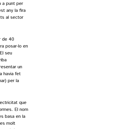
 a punt per
t any la fira
ts al sector
r de 40
ora posar-lo en
 El seu
riba
presentar un
a havia fet
ar) per la
ctricitat que
formes. El nom
es basa en la
ies molt