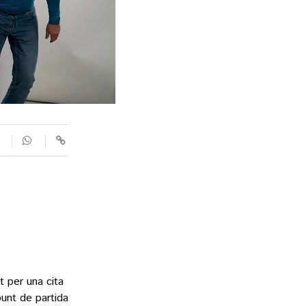
SUPLEMENTS
Fotogaleries
9magazín
Agenda
Blogosfera
 per una cita
unt de partida