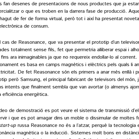
s fan desenes de presentacions de nous productes que ja estan
rcialitzar o que es troben en la darrera fase de producció. Aques
 hagut de fer de forma virtual, però tot i així ha presentat noveta
’electrònica de consum.
l cas de Reasonance, que va presentar el prototip d’un televiso
ades totalment sense fils, fet que permetria alliberar espai i alh
 fins ara inimaginables ja que no requereix endollar-lo al corrent.
ionament es basa en camps magnètics i elèctrics pels quals li ar
ectricitat. De fet Reasonance són els primers a anar més enllà i 
otip però Samsung, el principal fabricant de televisors del món, j
ns intents que finalment sembla que van avortar (o almenys ajorn
a eficiència energètica.
ídeo de demostració es pot veure el sistema de transmissió d’ele
ervir i que es pot amagar dins un moble o dissimular de moltes 
start-up
russa Reasonance no és a l’atzar, perquè la tecnologia 
onància magnètica o la inducció. Sistemes molt bons en distànc