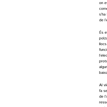
on e
come
s’ha
de l
És e
polz
llocs
func
l’el
prot
algu
baix
Al v
fa s
de l’
ress