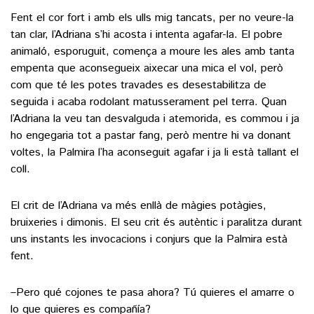
Fent el cor fort i amb els ulls mig tancats, per no veure-la
tan clar, l’Adriana s’hi acosta i intenta agafar-la. El pobre
animaló, esporuguit, comença a moure les ales amb tanta
empenta que aconsegueix aixecar una mica el vol, però
com que té les potes travades es desestabilitza de
seguida i acaba rodolant matusserament pel terra. Quan
l’Adriana la veu tan desvalguda i atemorida, es commou i ja
ho engegaria tot a pastar fang, però mentre hi va donant
voltes, la Palmira l’ha aconseguit agafar i ja li està tallant el
coll.
El crit de l’Adriana va més enllà de màgies potàgies,
bruixeries i dimonis. El seu crit és autèntic i paralitza durant
uns instants les invocacions i conjurs que la Palmira està
fent.
–Pero qué cojones te pasa ahora? Tú quieres el amarre o
lo que quieres es compañía?