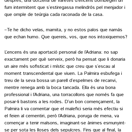
després, una dotzena de varetes d’encens bombegen un
fum intermitent que s’estiregassa melindrós pel menjador i
que omple de teúrgia cada raconada de la casa.
–Te he dicho velas, mamita, y no estos palos que namás
que echan humo. Que quereis, vos, que nos intoxiquemos?
L’encens és una aportació personal de l’Adriana: no sap
exactament per què serveix, però ha pensat que li donaria
un aire més sofisticat i místic que creu que s’escau al
moment transcendental que viuen. La Palmira esbufega i
treu de la seva bossa un parell d’espelmes de recanvi,
mentre renega amb la boca tancada. Ella és una bona
professional i l’Adriana, una torracollons que només fa que
posar-li bastons a les rodes. D’un bon començament, la
Palmira li va comentar que el malefici seria més efectiu si
el feien al cementiri, però l’Adriana, poruga de mena, va
començar a tenir malsons, imaginant-se ànimes esmunyint-
se per sota les lloses dels sepulcres. Fins que al final, la