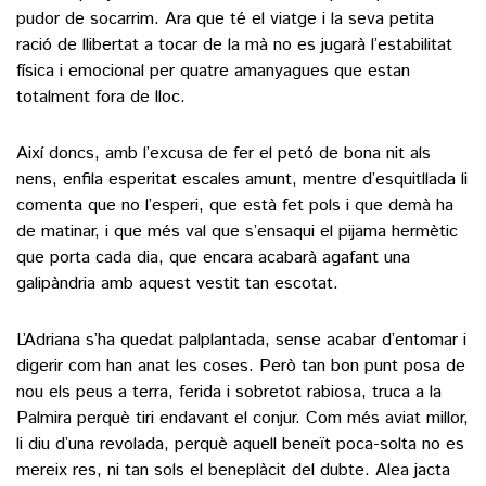
pudor de socarrim. Ara que té el viatge i la seva petita
ració de llibertat a tocar de la mà no es jugarà l’estabilitat
física i emocional per quatre amanyagues que estan
totalment fora de lloc.
Així doncs, amb l’excusa de fer el petó de bona nit als
nens, enfila esperitat escales amunt, mentre d’esquitllada li
comenta que no l’esperi, que està fet pols i que demà ha
de matinar, i que més val que s’ensaqui el pijama hermètic
que porta cada dia, que encara acabarà agafant una
galipàndria amb aquest vestit tan escotat.
L’Adriana s’ha quedat palplantada, sense acabar d’entomar i
digerir com han anat les coses. Però tan bon punt posa de
nou els peus a terra, ferida i sobretot rabiosa, truca a la
Palmira perquè tiri endavant el conjur. Com més aviat millor,
li diu d’una revolada, perquè aquell beneït poca-solta no es
mereix res, ni tan sols el beneplàcit del dubte. Alea jacta