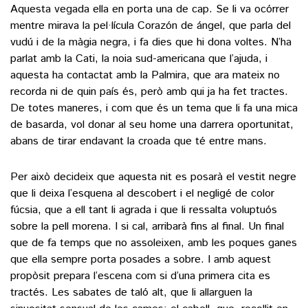
Aquesta vegada ella en porta una de cap. Se li va ocórrer
mentre mirava la pel·lícula Corazón de ángel, que parla del
vudú i de la màgia negra, i fa dies que hi dona voltes. N’ha
parlat amb la Cati, la noia sud-americana que l’ajuda, i
aquesta ha contactat amb la Palmira, que ara mateix no
recorda ni de quin país és, però amb qui ja ha fet tractes.
De totes maneres, i com que és un tema que li fa una mica
de basarda, vol donar al seu home una darrera oportunitat,
abans de tirar endavant la croada que té entre mans.
Per això decideix que aquesta nit es posarà el vestit negre
que li deixa l’esquena al descobert i el negligé de color
fúcsia, que a ell tant li agrada i que li ressalta voluptuós
sobre la pell morena. I si cal, arribarà fins al final. Un final
que de fa temps que no assoleixen, amb les poques ganes
que ella sempre porta posades a sobre. I amb aquest
propòsit prepara l’escena com si d’una primera cita es
tractés. Les sabates de taló alt, que li allarguen la