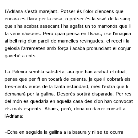
L’Adriana s’està marejant. Potser és l’olor d’encens que
encara es flaira per la casa, o potser és la visió de la sang
que s’ha acabat assecant i ha agafat un to marronós que li
fa venir nàusees. Però quan pensa en l’Isaac, i se l’imagina
al bell mig d’un parell de mamelles revingudes, el recel i la
gelosia l’arremeten amb força i acaba pronunciant el conjur
gairebé a crits.
La Palmira sembla satisfeta: ara que han acabat el ritual,
pensa que per fi en tocarà de calents, ja que li cobrarà els
tres-cents euros de la tarifa estàndard, més l’extra que li
demanarà per la gallina. Després sortirà disparada. Per res
del món es quedaria en aquella casa des d’on han convocat
els mals esperits. Abans, però, dona un darrer consell a
l’Adriana:
–Echa en seguida la gallina a la basura y ni se te ocurra