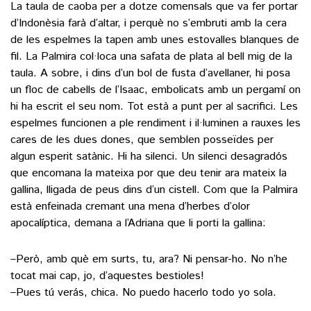
La taula de caoba per a dotze comensals que va fer portar
d’Indonèsia farà d’altar, i perquè no s’embruti amb la cera
de les espelmes la tapen amb unes estovalles blanques de
fil. La Palmira col·loca una safata de plata al bell mig de la
taula. A sobre, i dins d’un bol de fusta d’avellaner, hi posa
un floc de cabells de l’Isaac, embolicats amb un pergamí on
hi ha escrit el seu nom. Tot està a punt per al sacrifici. Les
espelmes funcionen a ple rendiment i il·luminen a rauxes les
cares de les dues dones, que semblen posseïdes per
algun esperit satànic. Hi ha silenci. Un silenci desagradós
que encomana la mateixa por que deu tenir ara mateix la
gallina, lligada de peus dins d’un cistell. Com que la Palmira
està enfeinada cremant una mena d’herbes d’olor
apocalíptica, demana a l’Adriana que li porti la gallina:
–Però, amb què em surts, tu, ara? Ni pensar-ho. No n’he
tocat mai cap, jo, d’aquestes bestioles!
–Pues tú verás, chica. No puedo hacerlo todo yo sola.