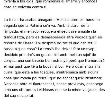
mirar-la a los ojos, que romperías el amarre y entonces
éste se volvería contra ti.
La lluna s’ha acabat amagant i l’Adriana obre els llums de
seguida que la Palmira se’n va. Amb la claror de la
làmpada, el menjador recupera el seu caire amable i la
tranquil·litza, però es desassossega altra vegada quan es
recorda de l’Isaac: i si després de tot el que han fet, li
passa alguna cosa? La tensió l’ha deixat feta un nyap i
decideix prendre’s un got de llet amb mel i un rajolí de
conyac, una combinació ben estranya però que li amorosirà
el mal gust que té a la boca i al cor. Però quan entra a la
cuina, que està a les fosques, s’entrebanca amb alguna
cosa que rodola pel terra i que no aconsegueix identificar.
Nerviosa obre el fluorescent i, sense previ avís, ensopega
amb uns ulls petits i vidriosos que se la miren venjatius des
del cap decapitat.