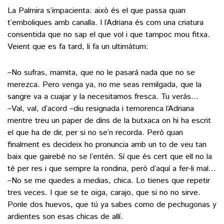
La Palmira s’impacienta: això és el que passa quan
t’emboliques amb canalla. I l’Adriana és com una criatura
consentida que no sap el que vol i que tampoc mou fitxa.
Veient que es fa tard, li fa un ultimàtum:
–No sufras, mamita, que no le pasará nada que no se
merezca. Pero venga ya, no me seas remilgada, que la
sangre va a cuajar y la necesitamos fresca. Tu verás…
–Val, val, d’acord –diu resignada i temorenca l’Adriana
mentre treu un paper de dins de la butxaca on hi ha escrit
el que ha de dir, per si no se’n recorda. Però quan
finalment es decideix ho pronuncia amb un to de veu tan
baix que gairebé no se l’entén. Sí que és cert que ell no la
té per res i que sempre la rondina, però d’aquí a fer-li mal…
–No se me quedes a medias, chica. Lo tienes que repetir
tres veces. I que se te oiga, carajo, que si no no sirve.
Ponle dos huevos, que tú ya sabes como de pechugonas y
ardientes son esas chicas de allí.