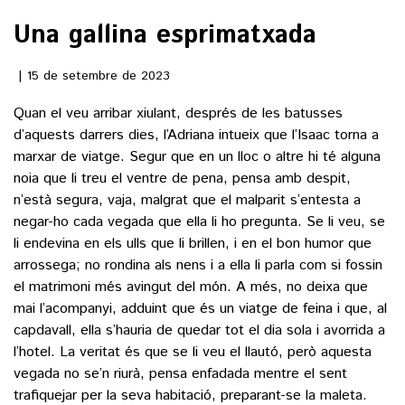
Una gallina esprimatxada
()
15 de setembre de 2023
ACTUALITAT
Quan el veu arribar xiulant, després de les batusses
d’aquests darrers dies, l’Adriana intueix que l’Isaac torna a
POLÍTICA
ESPORTS
marxar de viatge. Segur que en un lloc o altre hi té alguna
SOCIETAT
noia que li treu el ventre de pena, pensa amb despit,
FUTBOL
n’està segura, vaja, malgrat que el malparit s’entesta a
CULTURA
ECONOMIA
negar-ho cada vegada que ella li ho pregunta. Se li veu, se
HOQUEI PATINS
VEURE TOTES
li endevina en els ulls que li brillen, i en el bon humor que
ARTS ESCÈNIQUES
SUPLEMENTS
MOTOR
arrossega; no rondina als nens i a ella li parla com si fossin
CULTURA POPULAR
el matrimoni més avingut del món. A més, no deixa que
VEURE TOTES
FOTOGALERIES
LLIBRES
mai l’acompanyi, adduint que és un viatge de feina i que, al
9MAGAZÍN
capdavall, ella s’hauria de quedar tot el dia sola i avorrida a
CALAIX
l’hotel. La veritat és que se li veu el llautó, però aquesta
AGENDA
VEURE TOTES
vegada no se’n riurà, pensa enfadada mentre el sent
BLOGOSFERA
trafiquejar per la seva habitació, preparant-se la maleta.