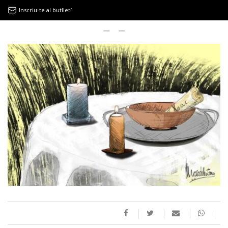
Inscriu-te al butlletí
9MAGAZÍN
EL CLÀSSIC | ALBERT PLA
“LA VIDA ÉS COM LA MAR: SEMPRE BUSCA L’EQUILIBRI”
NOVETATS DISCOGRÀFIQUES
EL CLÀSSIC | ELS 3 TAMBORS
TEMÀTIQUES
()