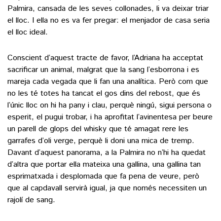
Palmira, cansada de les seves collonades, li va deixar triar
el lloc. I ella no es va fer pregar: el menjador de casa seria
el lloc ideal.
Conscient d’aquest tracte de favor, l’Adriana ha acceptat
sacrificar un animal, malgrat que la sang l’esborrona i es
mareja cada vegada que li fan una analítica. Però com que
no les té totes ha tancat el gos dins del rebost, que és
l’únic lloc on hi ha pany i clau, perquè ningú, sigui persona o
esperit, el pugui trobar, i ha aprofitat l’avinentesa per beure
un parell de glops del whisky que té amagat rere les
garrafes d’oli verge, perquè li doni una mica de tremp.
Davant d’aquest panorama, a la Palmira no n’hi ha quedat
d’altra que portar ella mateixa una gallina, una gallina tan
esprimatxada i desplomada que fa pena de veure, però
que al capdavall servirà igual, ja que només necessiten un
rajolí de sang.