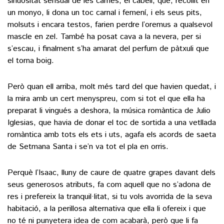
sinuositat sensual de les cames; el cabell, que, recollit en
un monyo, li dona un toc carnal i femení, i els seus pits,
molsuts i encara testos, farien perdre l’oremus a qualsevol
mascle en zel. També ha posat cava a la nevera, per si
s’escau, i finalment s’ha amarat del perfum de pàtxuli que
el torna boig.
Però quan ell arriba, molt més tard del que havien quedat, i
la mira amb un cert menyspreu, com si tot el que ella ha
preparat li vingués a deshora, la música romàntica de Julio
Iglesias, que havia de donar el toc de sortida a una vetllada
romàntica amb tots els ets i uts, agafa els acords de saeta
de Setmana Santa i se’n va tot el pla en orris.
Perquè l’Isaac, lluny de caure de quatre grapes davant dels
seus generosos atributs, fa com aquell que no s’adona de
res i prefereix la tranquil·litat, si tu vols avorrida de la seva
habitació, a la perillosa alternativa que ella li ofereix i que
no té ni punyetera idea de com acabarà, però que li fa