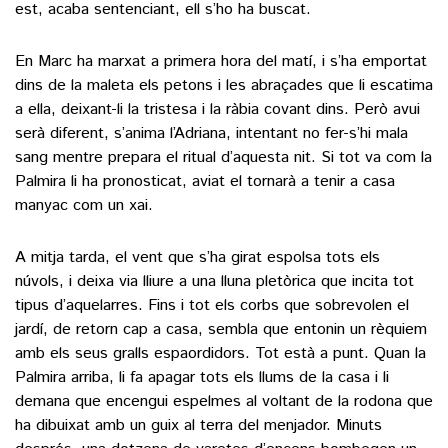
est, acaba sentenciant, ell s’ho ha buscat.
En Marc ha marxat a primera hora del matí, i s’ha emportat
dins de la maleta els petons i les abraçades que li escatima
a ella, deixant-li la tristesa i la ràbia covant dins. Però avui
serà diferent, s’anima l’Adriana, intentant no fer-s’hi mala
sang mentre prepara el ritual d’aquesta nit. Si tot va com la
Palmira li ha pronosticat, aviat el tornarà a tenir a casa
manyac com un xai.
A mitja tarda, el vent que s’ha girat espolsa tots els
núvols, i deixa via lliure a una lluna pletòrica que incita tot
tipus d’aquelarres. Fins i tot els corbs que sobrevolen el
jardí, de retorn cap a casa, sembla que entonin un rèquiem
amb els seus gralls espaordidors. Tot està a punt. Quan la
Palmira arriba, li fa apagar tots els llums de la casa i li
demana que encengui espelmes al voltant de la rodona que
ha dibuixat amb un guix al terra del menjador. Minuts