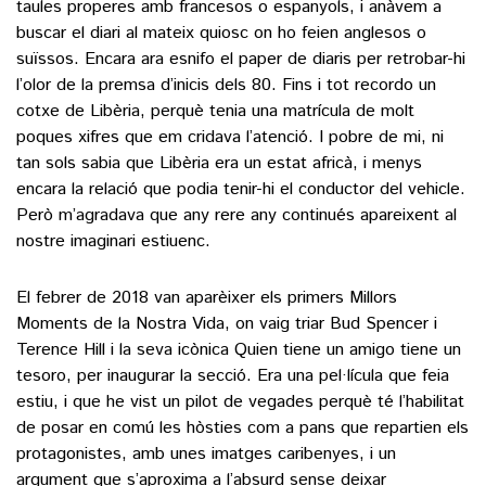
taules properes amb francesos o espanyols, i anàvem a
buscar el diari al mateix quiosc on ho feien anglesos o
suïssos. Encara ara esnifo el paper de diaris per retrobar-hi
l’olor de la premsa d’inicis dels 80. Fins i tot recordo un
cotxe de Libèria, perquè tenia una matrícula de molt
poques xifres que em cridava l’atenció. I pobre de mi, ni
tan sols sabia que Libèria era un estat africà, i menys
encara la relació que podia tenir-hi el conductor del vehicle.
Però m’agradava que any rere any continués apareixent al
nostre imaginari estiuenc.
El febrer de 2018 van aparèixer els primers Millors
Moments de la Nostra Vida, on vaig triar Bud Spencer i
Terence Hill i la seva icònica Quien tiene un amigo tiene un
tesoro, per inaugurar la secció. Era una pel·lícula que feia
estiu, i que he vist un pilot de vegades perquè té l’habilitat
de posar en comú les hòsties com a pans que repartien els
protagonistes, amb unes imatges caribenyes, i un
argument que s’aproxima a l’absurd sense deixar