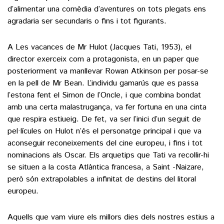
d’alimentar una comèdia d’aventures on tots plegats ens
agradaria ser secundaris o fins i tot figurants.
A Les vacances de Mr Hulot (Jacques Tati, 1953), el
director exerceix com a protagonista, en un paper que
posteriorment va manllevar Rowan Atkinson per posar-se
en la pell de Mr Bean. L’individu gamarús que es passa
l’estona fent el Simon de l’Oncle, i que combina bondat
amb una certa malastrugança, va fer fortuna en una cinta
que respira estiueig. De fet, va ser l’inici d’un seguit de
pel·lícules on Hulot n’és el personatge principal i que va
aconseguir reconeixements del cine europeu, i fins i tot
nominacions als Oscar. Els arquetips que Tati va recollir-hi
se situen a la costa Atlàntica francesa, a Saint -Naizare,
però són extrapolables a infinitat de destins del litoral
europeu.
Aquells que vam viure els millors dies dels nostres estius a