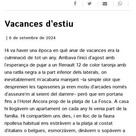
()
Vacances d’estiu
ACTUALITAT
6 de setembre de 2024
POLÍTICA
Hi va haver una època en què anar de vacances era la
ESPORTS
culminació de tot un any. Arribava l’inici d’agost amb
SOCIETAT
FUTBOL
l’esperança de pujar a un Renault 12 de color taronja amb
CULTURA
ECONOMIA
una ratlla negra a la part inferior dels laterals, on
HOQUEI PATINS
inevitablement m’acabaria marejant –la simple olor que
VEURE TOTES
ARTS ESCÈNIQUES
SUPLEMENTS
MOTOR
desprenien les tapisseries ja eren motiu d’arcades només
CULTURA POPULAR
d’asseure’m al seient del darrere– però que em portaria
VEURE TOTES
FOTOGALERIES
fins a l’Hotel Ancora prop de la platja de La Fosca. A casa
LLIBRES
hi llogàvem un apartament on cada any hi venia part de la
9MAGAZÍN
CALAIX
família. Hi compartíem uns dies, i en lloc de la fauna
AGENDA
ripollesa habitual ens estiràvem a la platja al costat
VEURE TOTES
BLOGOSFERA
d’italians o belgues, esmorzàvem, dinàvem o sopàvem a