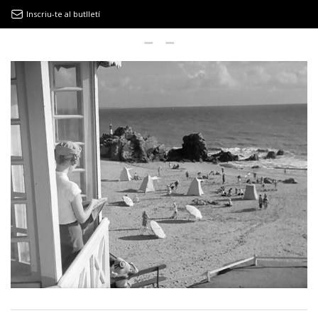
Inscriu-te al butlletí
9MAGAZÍN
EL CLÀSSIC | ALBERT PLA
“LA VIDA ÉS COM LA MAR: SEMPRE BUSCA L’EQUILIBRI”
NOVETATS DISCOGRÀFIQUES
EL CLÀSSIC | ELS 3 TAMBORS
TEMÀTIQUES
()