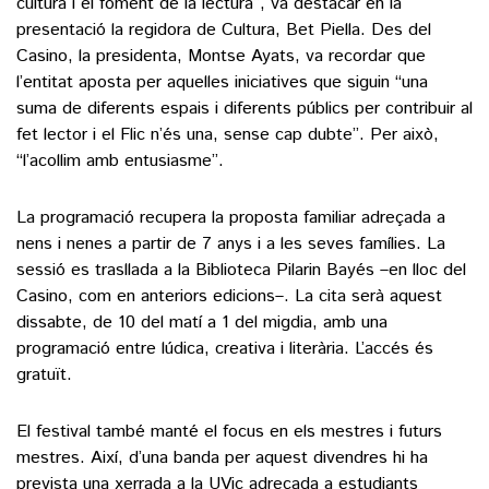
cultura i el foment de la lectura”, va destacar en la
presentació la regidora de Cultura, Bet Piella. Des del
Casino, la presidenta, Montse Ayats, va recordar que
l’entitat aposta per aquelles iniciatives que siguin “una
suma de diferents espais i diferents públics per contribuir al
fet lector i el Flic n’és una, sense cap dubte”. Per això,
“l’acollim amb entusiasme”.
La programació recupera la proposta familiar adreçada a
nens i nenes a partir de 7 anys i a les seves famílies. La
sessió es trasllada a la Biblioteca Pilarin Bayés –en lloc del
Casino, com en anteriors edicions–. La cita serà aquest
dissabte, de 10 del matí a 1 del migdia, amb una
programació entre lúdica, creativa i literària. L’accés és
gratuït.
El festival també manté el focus en els mestres i futurs
mestres. Així, d’una banda per aquest divendres hi ha
prevista una xerrada a la UVic adreçada a estudiants