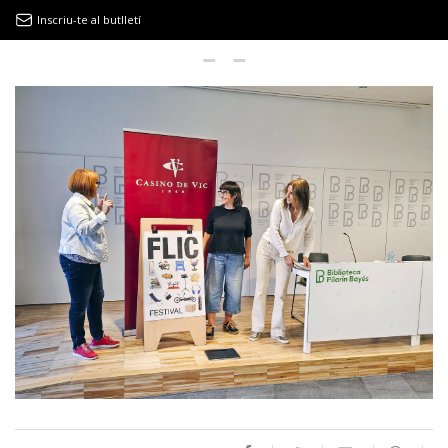
Inscriu-te al butlletí
9MAGAZÍN
EL CLÀSSIC | ALBERT PLA
“LA VIDA ÉS COM LA MAR: SEMPRE BUSCA L’EQUILIBRI”
NOVETATS DISCOGRÀFIQUES
EL CLÀSSIC | ELS 3 TAMBORS
TEMÀTIQUES
()