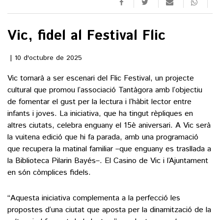
()
Vic, fidel al Festival Flic
ACTUALITAT
10 d'octubre de 2025
Vic tornarà a ser escenari del Flic Festival, un projecte
POLÍTICA
ESPORTS
cultural que promou l’associació Tantàgora amb l’objectiu
SOCIETAT
de fomentar el gust per la lectura i l’hàbit lector entre
FUTBOL
CULTURA
ECONOMIA
infants i joves. La iniciativa, que ha tingut rèpliques en
HOQUEI PATINS
altres ciutats, celebra enguany el 15è aniversari. A Vic serà
VEURE TOTES
ARTS ESCÈNIQUES
la vuitena edició que hi fa parada, amb una programació
SUPLEMENTS
MOTOR
que recupera la matinal familiar –que enguany es trasllada a
CULTURA POPULAR
VEURE TOTES
FOTOGALERIES
la Biblioteca Pilarin Bayés–. El Casino de Vic i l’Ajuntament
LLIBRES
en són còmplices fidels.
9MAGAZÍN
CALAIX
AGENDA
“Aquesta iniciativa complementa a la perfecció les
VEURE TOTES
propostes d’una ciutat que aposta per la dinamització de la
BLOGOSFERA