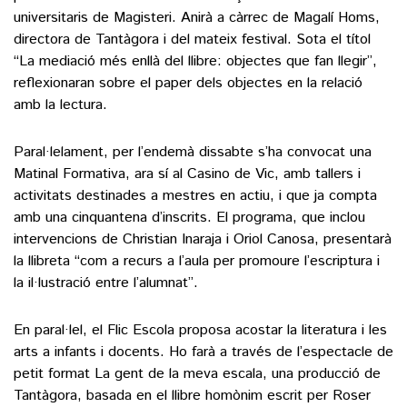
universitaris de Magisteri. Anirà a càrrec de Magalí Homs,
directora de Tantàgora i del mateix festival. Sota el títol
“La mediació més enllà del llibre: objectes que fan llegir”,
reflexionaran sobre el paper dels objectes en la relació
amb la lectura.
Paral·lelament, per l’endemà dissabte s’ha convocat una
Matinal Formativa, ara sí al Casino de Vic, amb tallers i
activitats destinades a mestres en actiu, i que ja compta
amb una cinquantena d’inscrits. El programa, que inclou
intervencions de Christian Inaraja i Oriol Canosa, presentarà
la llibreta “com a recurs a l’aula per promoure l’escriptura i
la il·lustració entre l’alumnat”.
En paral·lel, el Flic Escola proposa acostar la literatura i les
arts a infants i docents. Ho farà a través de l’espectacle de
petit format La gent de la meva escala, una producció de
Tantàgora, basada en el llibre homònim escrit per Roser