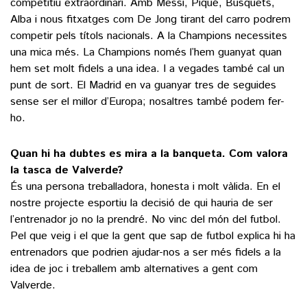
competitiu extraordinari. Amb Messi, Piqué, Busquets,
Alba i nous fitxatges com De Jong tirant del carro podrem
competir pels títols nacionals. A la Champions necessites
una mica més. La Champions només l’hem guanyat quan
hem set molt fidels a una idea. I a vegades també cal un
punt de sort. El Madrid en va guanyar tres de seguides
sense ser el millor d’Europa; nosaltres també podem fer-
ho.
Quan hi ha dubtes es mira a la banqueta. Com valora
la tasca de Valverde?
És una persona treballadora, honesta i molt vàlida. En el
nostre projecte esportiu la decisió de qui hauria de ser
l’entrenador jo no la prendré. No vinc del món del futbol.
Pel que veig i el que la gent que sap de futbol explica hi ha
entrenadors que podrien ajudar-nos a ser més fidels a la
idea de joc i treballem amb alternatives a gent com
Valverde.