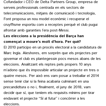
Cofundador i CEO de Delta Partners Group, empresa de
serveis professionals centrada en els sectors de
telecomunicacions, mitjans de comunicació i tecnologia,
()
Font proposa un nou model econòmic i recuperar el
cruyffisme esportiu com a receptes perquè el club pugui
ACTUALITAT
afrontar amb garanties l’era post-Messi.
Les eleccions a la presidència del Barça han
POLÍTICA
ESPORTS
començat a moure’s molt d’hora. Per què?
SOCIETAT
El 2010 participo en un procés electoral a la candidatura de
FUTBOL
Marc Ingla. Aleshores, em sorprèn que els projectes per
CULTURA
ECONOMIA
governar el club es plantegessin pocs mesos abans de les
HOQUEI PATINS
VEURE TOTES
ARTS ESCÈNIQUES
eleccions. Analitzant els reptes pels propers 10 anys
SUPLEMENTS
MOTOR
m’adono que és impossible articular un projecte en tres o
CULTURA POPULAR
VEURE TOTES
quatre mesos. Per això ens vam posar a treballar el 2014
FOTOGALERIES
LLIBRES
sense tenir clar si la feina acabaria culminant en una
9MAGAZÍN
precandidtura o no i, finalment, el juny de 2018, vam
CALAIX
decidir que sí, que teníem els requisits mínims per tirar
AGENDA
VEURE TOTES
endavant el projecte “Sí al futur” i concórrer a les
BLOGOSFERA
eleccions.