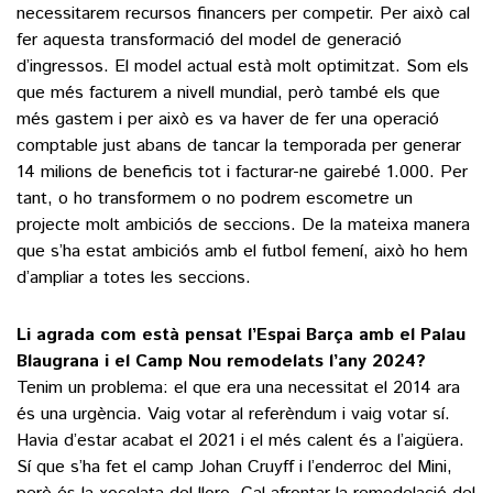
necessitarem recursos financers per competir. Per això cal
fer aquesta transformació del model de generació
d’ingressos. El model actual està molt optimitzat. Som els
que més facturem a nivell mundial, però també els que
més gastem i per això es va haver de fer una operació
comptable just abans de tancar la temporada per generar
14 milions de beneficis tot i facturar-ne gairebé 1.000. Per
tant, o ho transformem o no podrem escometre un
projecte molt ambiciós de seccions. De la mateixa manera
que s’ha estat ambiciós amb el futbol femení, això ho hem
d’ampliar a totes les seccions.
Li agrada com està pensat l’Espai Barça amb el Palau
Blaugrana i el Camp Nou remodelats l’any 2024?
Tenim un problema: el que era una necessitat el 2014 ara
és una urgència. Vaig votar al referèndum i vaig votar sí.
Havia d’estar acabat el 2021 i el més calent és a l’aigüera.
Sí que s’ha fet el camp Johan Cruyff i l’enderroc del Mini,