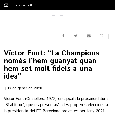
Inscriu-te al butlletí
9MAGAZÍN
EL CLÀSSIC | ALBERT PLA
Víctor Font: “La Champions
“LA VIDA ÉS COM LA MAR: SEMPRE BUSCA L’EQUILIBRI”
només l’hem guanyat quan
hem set molt fidels a una
NOVETATS DISCOGRÀFIQUES
idea”
EL CLÀSSIC | ELS 3 TAMBORS
19 de gener de 2020
Víctor Font (Granollers, 1972) encapçala la precandidatura
TEMÀTIQUES
“Sí al futur”, que es presentarà a les properes eleccions a
la presidència del FC Barcelona previstes per l’any 2021.
()