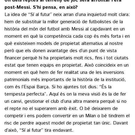
Un dels reptes al terreny de joc serà afrontar l’era
post-Messi. S’hi pensa, en això?
La idea de “Sí al futur” neix arran d’una inquietud molt clara:
hem de substituir la millor generació de futbolistes de la
història del món del futbol amb Messi al capdavant en un
moment en què la competència cada cop és més forta i en
què existeixen models de propietat alternatius al nostre
però que els donen avantatge des d’un punt de vista
financer perquè hi ha propietaris molt rics, fins i tot ciutats
estat que tenen equips en propietat. Això coincideix en un
moment en què hem de fer realitat una de les inversions
patrimonials més importants de la història de la institució,
com és l’Espai Barça. Si ho ajuntes tot dius: “És la
tempesta perfecta”. Aquí és on la meva visió és la de fer
un canvi, gestionar el club d’una altra manera perquè si no
el repte no el superarem amb èxit. O bé deixarem de
competir i ens podem convertir en un Milan o bé tindrem el
risc de perdre aquest model de propietat tan únic. Davant
d’això, “Sí al futur” tira endavant.