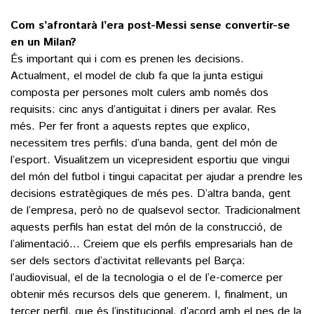
Com s’afrontarà l’era post-Messi sense convertir-se
en un Milan?
És important qui i com es prenen les decisions.
Actualment, el model de club fa que la junta estigui
composta per persones molt culers amb només dos
requisits: cinc anys d’antiguitat i diners per avalar. Res
més. Per fer front a aquests reptes que explico,
necessitem tres perfils: d’una banda, gent del món de
l’esport. Visualitzem un vicepresident esportiu que vingui
del món del futbol i tingui capacitat per ajudar a prendre les
decisions estratègiques de més pes. D’altra banda, gent
de l’empresa, però no de qualsevol sector. Tradicionalment
aquests perfils han estat del món de la construcció, de
l’alimentació… Creiem que els perfils empresarials han de
ser dels sectors d’activitat rellevants pel Barça:
l’audiovisual, el de la tecnologia o el de l’e-comerce per
obtenir més recursos dels que generem. I, finalment, un
tercer perfil, que és l’institucional, d’acord amb el pes de la