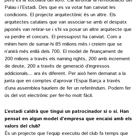
però és la xocolata del lloro. Cal afrontar la remodelació del
Palau i l’Estadi. Des que es va votar han canviat les
condicions. El projecte arquitectònic és un altre. Els
arquitectes catalans que van associar-se amb el despatx
japonès van retirar-se i s’hi va posar un altre arquitecte que
va perdre el concurs. El pressupost ha canviat. Com a
mínim hem de sumar-hi 85 milions més i creiem que se
n’anirà més enllà dels 700. El model de finançament de
200 milions a través els naming rights, 200 amb increment
de deute, 200 a través de generació d’ingressos
addicionals… ara és diferent. Per això hem demanat a la
junta que en comptes d’aprovar l’Espai Barça a través
d’una assemblea hauríem de fer un referèndum. Podem fer
ús del vot electrònic per fer-ho molt fàcil.
L’estadi caldrà que tingui un patrocinador sí o sí. Han
pensat en algun model d’empresa que encaixi amb els
valors del club?
És un projecte que l’equip executiu del club fa temps que