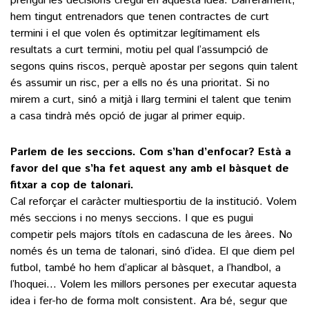
prengui les decisions cregui en aquesta idea. Darrerament,
hem tingut entrenadors que tenen contractes de curt
termini i el que volen és optimitzar legítimament els
resultats a curt termini, motiu pel qual l’assumpció de
segons quins riscos, perquè apostar per segons quin talent
és assumir un risc, per a ells no és una prioritat. Si no
mirem a curt, sinó a mitjà i llarg termini el talent que tenim
a casa tindrà més opció de jugar al primer equip.
Parlem de les seccions. Com s’han d’enfocar? Està a
favor del que s’ha fet aquest any amb el bàsquet de
fitxar a cop de talonari.
Cal reforçar el caràcter multiesportiu de la institució. Volem
més seccions i no menys seccions. I que es pugui
competir pels majors títols en cadascuna de les àrees. No
només és un tema de talonari, sinó d’idea. El que diem pel
futbol, també ho hem d’aplicar al bàsquet, a l’handbol, a
l’hoquei… Volem les millors persones per executar aquesta
idea i fer-ho de forma molt consistent. Ara bé, segur que