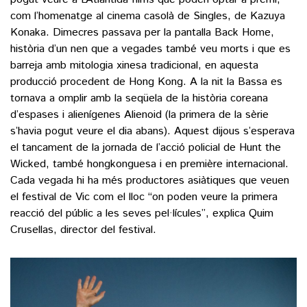
com l’homenatge al cinema casolà de Singles, de Kazuya
Konaka. Dimecres passava per la pantalla Back Home,
història d’un nen que a vegades també veu morts i que es
barreja amb mitologia xinesa tradicional, en aquesta
producció procedent de Hong Kong. A la nit la Bassa es
tornava a omplir amb la seqüela de la història coreana
d’espases i alienígenes Alienoid (la primera de la sèrie
s’havia pogut veure el dia abans). Aquest dijous s’esperava
el tancament de la jornada de l’acció policial de Hunt the
Wicked, també hongkonguesa i en première internacional.
Cada vegada hi ha més productores asiàtiques que veuen
el festival de Vic com el lloc “on poden veure la primera
reacció del públic a les seves pel·lícules”, explica Quim
Crusellas, director del festival.