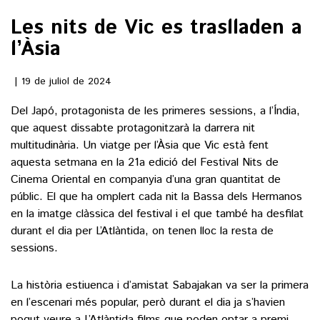
Les nits de Vic es traslladen a
()
l’Àsia
ACTUALITAT
19 de juliol de 2024
Del Japó, protagonista de les primeres sessions, a l’Índia,
POLÍTICA
ESPORTS
que aquest dissabte protagonitzarà la darrera nit
SOCIETAT
multitudinària. Un viatge per l’Àsia que Vic està fent
FUTBOL
CULTURA
aquesta setmana en la 21a edició del Festival Nits de
ECONOMIA
HOQUEI PATINS
Cinema Oriental en companyia d’una gran quantitat de
VEURE TOTES
ARTS ESCÈNIQUES
públic. El que ha omplert cada nit la Bassa dels Hermanos
SUPLEMENTS
MOTOR
en la imatge clàssica del festival i el que també ha desfilat
CULTURA POPULAR
VEURE TOTES
durant el dia per L’Atlàntida, on tenen lloc la resta de
FOTOGALERIES
LLIBRES
sessions.
9MAGAZÍN
CALAIX
AGENDA
La història estiuenca i d’amistat Sabajakan va ser la primera
VEURE TOTES
en l’escenari més popular, però durant el dia ja s’havien
BLOGOSFERA
pogut veure a L’Atlàntida films que poden optar a premi,