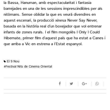
la Bassa, Hanuman, amb espectacularitat i fantasia
barrejades en una de les sessions imprescindibles per als
nitòmans. Sense oblidar la que es veurà divendres en
aquest escenari, la producció xinesa Never Say Never,
basada en la història real d’un boxejador que vol entrenar
infants de zones rurals. I el film mongolès I Only I Could
Hibernate, primer film d’aquest país que ha estat a Canes i
que arriba a Vic en estrena a l’Estat espanyol.
El 9 Nou
Festival Nits de Cinema Oriental
#
M'agrada