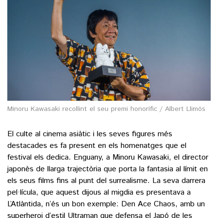
Minoru Kawasaki recollint el seu premi honorífic / Albert Llimós
El culte al cinema asiàtic i les seves figures més
destacades es fa present en els homenatges que el
festival els dedica. Enguany, a Minoru Kawasaki, el director
japonès de llarga trajectòria que porta la fantasia al límit en
els seus films fins al punt del surrealisme. La seva darrera
pel·lícula, que aquest dijous al migdia es presentava a
L’Atlàntida, n’és un bon exemple: Den Ace Chaos, amb un
superheroi d’estil Ultraman que defensa el Japó de les