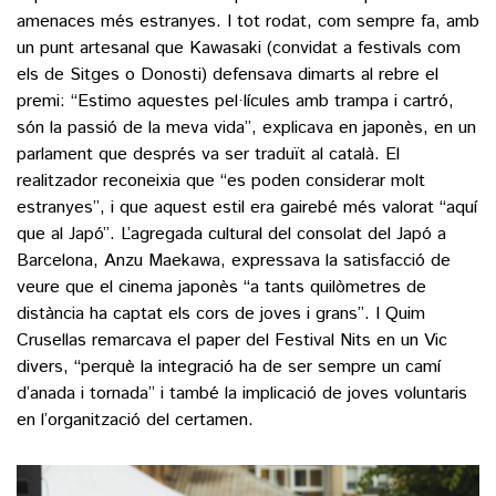
amenaces més estranyes. I tot rodat, com sempre fa, amb
un punt artesanal que Kawasaki (convidat a festivals com
els de Sitges o Donosti) defensava dimarts al rebre el
premi: “Estimo aquestes pel·lícules amb trampa i cartró,
són la passió de la meva vida”, explicava en japonès, en un
parlament que després va ser traduït al català. El
realitzador reconeixia que “es poden considerar molt
estranyes”, i que aquest estil era gairebé més valorat “aquí
que al Japó”. L’agregada cultural del consolat del Japó a
Barcelona, Anzu Maekawa, expressava la satisfacció de
veure que el cinema japonès “a tants quilòmetres de
distància ha captat els cors de joves i grans”. I Quim
Crusellas remarcava el paper del Festival Nits en un Vic
divers, “perquè la integració ha de ser sempre un camí
d’anada i tornada” i també la implicació de joves voluntaris
en l’organització del certamen.