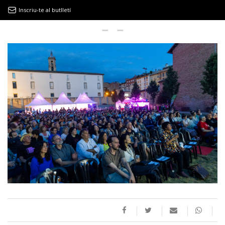
Inscriu-te al butlletí
9MAGAZÍN
EL CLÀSSIC | ALBERT PLA
“LA VIDA ÉS COM LA MAR: SEMPRE BUSCA L’EQUILIBRI”
NOVETATS DISCOGRÀFIQUES
EL CLÀSSIC | ELS 3 TAMBORS
TEMÀTIQUES
()