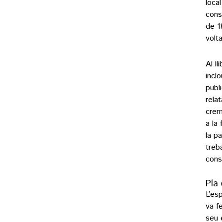
local
cons
de 1
volt
Al l
incl
publ
rela
crem
a la
la p
treb
cons
Pla 
L’es
va fe
seu 