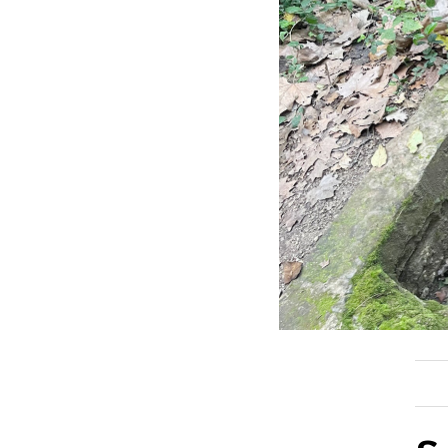
ACTUALITAT
E
Política
F
Societat
H
Economia
M
Veure totes
V
EL 9 FM
EL
En directe
En
Programació
P
Seccions
A 