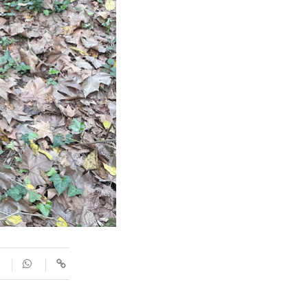
SUPLEMENTS
Fotogaleries
9magazín
Agenda
Blogosfera