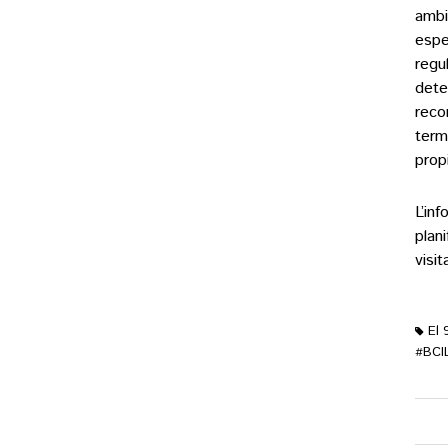
ambi
espec
regu
dete
reco
term
prop
L’in
plan
visi
El 
BCI
#
M'ag