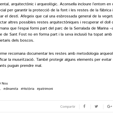
ental, arquitectònic i arqueològic. Aconsella incloure l’entorn en 
ial per garantir la protecció de la font i les restes de la fàbrica 
lar el destí. Afegeix que cal una esbrossada general de la veget
ctar altres possibles restes arquitectòniques i recuperar el doll
mana que l’espai formi part del parc de la Serralada de Marina –
e de Sant Fost no en forma part i la seva inclusió ha topat amb 
ietaris dels boscos.
forme recomana documentar les restes amb metodologia arqueolò
ificar la museïtzació. També protegir alguns elements per evitar
tants puguin prendre mal.
9 Nou
L
dinamita
Història
patrimoni
#
#
#
rada
Compartir