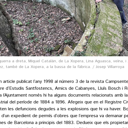
querra a dreta, Miquel Catalán, de La Xopera, Lina Aguasca, veïna, i
, també de La Xopera, a la bassa de la fàbrica. / Josep Villarroya
n article publicat l’any 1998 al número 3 de la revista Campsente
re d’Estudis Santfostencs, Amics de Cabanyes, Lluís Bosch i R
a l’Ajuntament només hi ha alguns documents relacionats amb la
strial del període de 1884 a 1896. Afegeix que en el Registre Civ
ten les defuncions degudes a les explosions que hi va haver. 
a d’un expedient de permís d’obres que l’empresa va demanar pe
ines de Barcelona a principis del 1883. Dedueix que els propietari