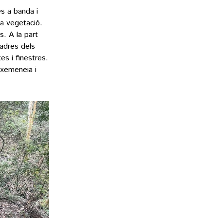
es a banda i
la vegetació.
s. A la part
uadres dels
s i finestres.
 xemeneia i