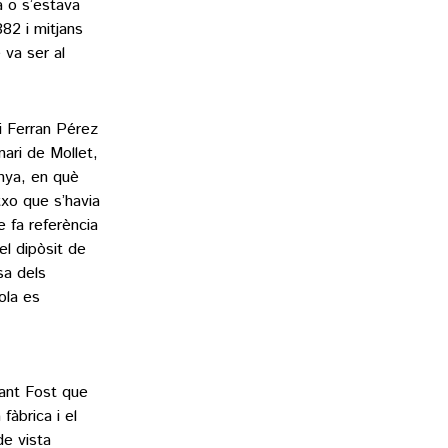
da o s’estava
882 i mitjans
va ser al
 i Ferran Pérez
nari de Mollet,
unya, en què
txo que s’havia
 fa referència
el dipòsit de
sa dels
ola es
Sant Fost que
fàbrica i el
de vista