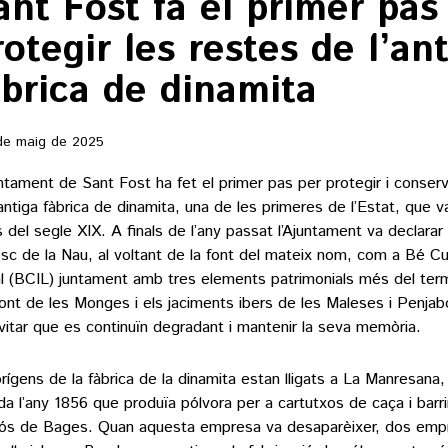
ant Fost fa el primer pas
rotegir les restes de l’an
àbrica de dinamita
de maig de 2025
untament de Sant Fost ha fet el primer pas per protegir i conserv
’antiga fàbrica de dinamita, una de les primeres de l’Estat, que v
s del segle XIX. A finals de l’any passat l’Ajuntament va declarar l
osc de la Nau, al voltant de la font del mateix nom, com a Bé Cul
l (BCIL) juntament amb tres elements patrimonials més del term
ont de les Monges i els jaciments ibers de les Maleses i Penjabo
vitar que es continuïn degradant i mantenir la seva memòria.
orígens de la fàbrica de la dinamita estan lligats a La Manresana,
da l’any 1856 que produïa pólvora per a cartutxos de caça i barr
tós de Bages. Quan aquesta empresa va desaparèixer, dos empr