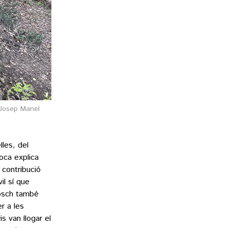
 Josep Manel
lles, del
oca explica
 contribució
il sí que
Bosch també
r a les
s van llogar el