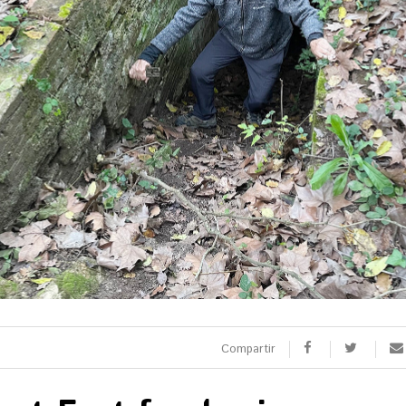
SPORTS
CULTURA
utbol
Arts escèniques
oquei patins
Cultura popular
otor
Llibres
eure totes
Calaix
Veure totes
 9 TV
 directe
rogramació
Compartir
la carta