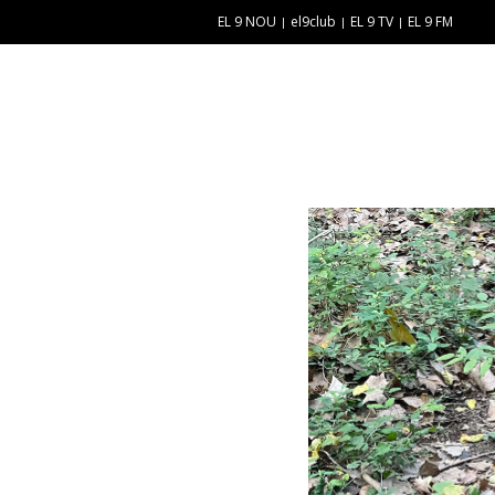
EL 9 NOU
el9club
EL 9 TV
EL 9 FM
E
“
N
E