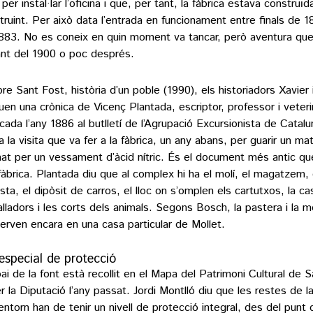
 per instal·lar l’oficina i que, per tant, la fàbrica estava construï
truint. Per això data l’entrada en funcionament entre finals de 1
883. No es coneix en quin moment va tancar, però aventura que 
ant del 1900 o poc després.
libre Sant Fost, història d’un poble (1990), els historiadors Xavier
ouen una crònica de Vicenç Plantada, escriptor, professor i veteri
icada l’any 1886 al butlletí de l’Agrupació Excursionista de Catal
ta la visita que va fer a la fàbrica, un any abans, per guarir un ma
at per un vessament d’àcid nítric. És el document més antic que
 fàbrica. Plantada diu que al complex hi ha el molí, el magatzem, 
asta, el dipòsit de carros, el lloc on s’omplen els cartutxos, la ca
alladors i les corts dels animals. Segons Bosch, la pastera i la m
erven encara en una casa particular de Mollet.
especial de protecció
pai de la font està recollit en el Mapa del Patrimoni Cultural de 
r la Diputació l’any passat. Jordi Montlló diu que les restes de la 
entorn han de tenir un nivell de protecció integral, des del punt 