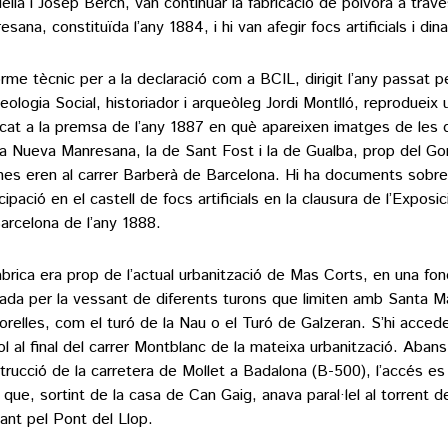
uella i Josep Berch, van continuar la fabricació de pólvora a tra
sana, constituïda l’any 1884, i hi van afegir focs artificials i din
forme tècnic per a la declaració com a BCIL, dirigit l’any passat p
eologia Social, historiador i arqueòleg Jordi Montlló, reprodueix 
icat a la premsa de l’any 1887 en què apareixen imatges de les 
a Nueva Manresana, la de Sant Fost i la de Gualba, prop del G
ines eren al carrer Barberà de Barcelona. Hi ha documents sobre
cipació en el castell de focs artificials en la clausura de l’Exposi
arcelona de l’any 1888.
àbrica era prop de l’actual urbanització de Mas Corts, en una fo
ada per la vessant de diferents turons que limiten amb Santa M
orelles, com el turó de la Nau o el Turó de Galzeran. S’hi accede
iol al final del carrer Montblanc de la mateixa urbanització. Abans
trucció de la carretera de Mollet a Badalona (B-500), l’accés es 
 que, sortint de la casa de Can Gaig, anava paral·lel al torrent d
ant pel Pont del Llop.