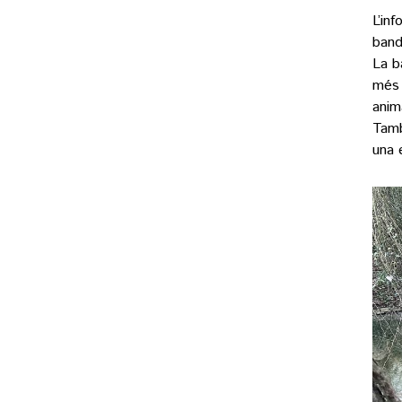
L’in
band
La b
més a
anim
Tamb
una 