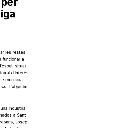
 per
tiga
ar les restes
a funcionar a
’espai, situat
tural d’Interès
e municipal:
cs. L’objectiu
 una indústria
inades a Sant
esaris, Josep