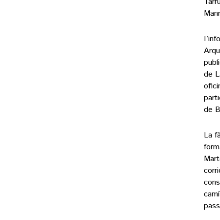
Tarr
Manre
L’in
Arqu
publ
de L
ofic
parti
de B
La f
form
Mart
corr
cons
camí
pass