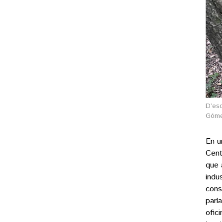
D’es
Gómez
En u
Cent
que 
indu
cons
parl
ofic