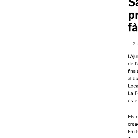
S
p
f
2 
L’Aj
de l
final
al b
Loca
La F
és e
Els 
crea
Frui