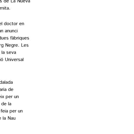
vés de La Nueva
amita.
el doctor en
un anunci
dues fàbriques
org Negre. Les
 la seva
ció Universal
ndalada
aria de
ix per un
 de la
feia per un
e la Nau