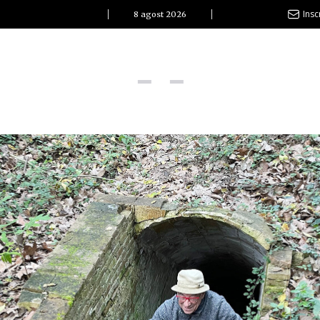
Insc
8 agost 2026
l Clàssic | Albert Pla
La vida és com la mar: sempre busca l’equilibri”
ovetats discogràfiques
l Clàssic | ELS 3 TAMBORS
TEMÀTIQUES