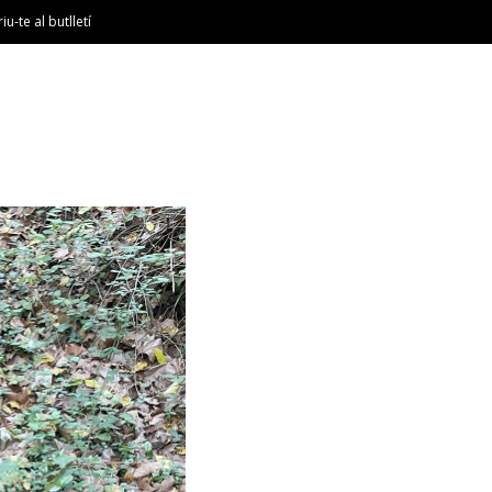
riu-te al butlletí