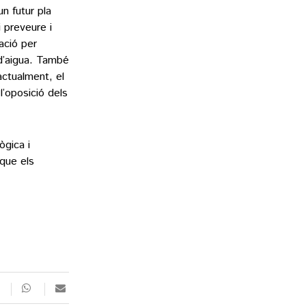
un futur pla
i preveure i
ació per
 d’aigua. També
actualment, el
l’oposició dels
gica i
 que els